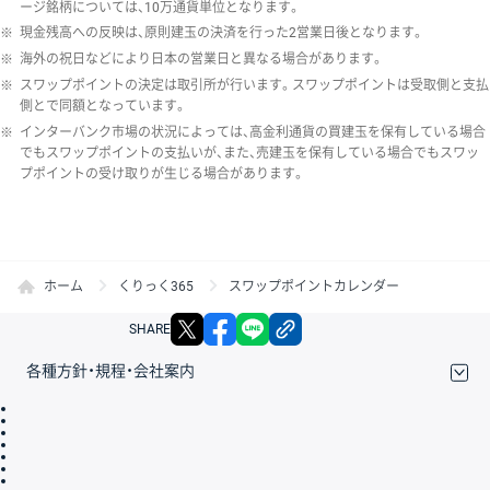
ージ銘柄については、10万通貨単位となります。
※
現金残高への反映は、原則建玉の決済を行った2営業日後となります。
※
海外の祝日などにより日本の営業日と異なる場合があります。
※
スワップポイントの決定は取引所が行います。スワップポイントは受取側と支払
側とで同額となっています。
※
インターバンク市場の状況によっては、高金利通貨の買建玉を保有している場合
でもスワップポイントの支払いが、また、売建玉を保有している場合でもスワッ
プポイントの受け取りが生じる場合があります。
ホーム
くりっく365
スワップポイントカレンダー
X
facebook
LINE
リンクをコピー
SHARE
各種方針・規程・会社案内
取引規程・約款
サイトマップ
その他のご案内
個人情報保護方針
最良執行方針
サイトのご利用について
ディスクレイマー