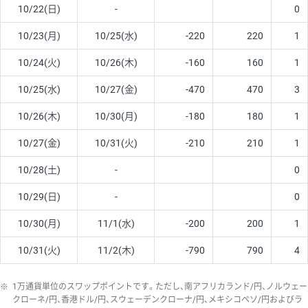
10/22(日)
-
0
10/23(月)
10/25(水)
-220
220
1
10/24(火)
10/26(木)
-160
160
1
10/25(水)
10/27(金)
-470
470
3
10/26(木)
10/30(月)
-180
180
1
10/27(金)
10/31(火)
-210
210
1
10/28(土)
-
0
10/29(日)
-
0
10/30(月)
11/1(水)
-200
200
1
10/31(火)
11/2(木)
-790
790
4
※
1万通貨単位のスワップポイントです。ただし、南アフリカランド/円、ノルウェー
クローネ/円、香港ドル/円、スウェーデンクローナ/円、メキシコペソ/円およびラ