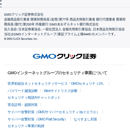
信託保全
リスク説明
会社案内
GMOクリック証券株式会社
金融商品取引業者 関東財務局長（金商）第77号 商品先物取引業者 銀行代理業者 関東財
務局長（銀代）第330号 所属銀行：GMOあおぞらネット銀行株式会社
加入協会：日本証券業協会、一般社団法人 金融先物取引業協会、日本商品先物取引協会
当社はGMOインターネットグループ（東証プライム上場9449）のメンバーです。
© GMO CLICK Securities, Inc.
GMOインターネットグループのセキュリティ事業について
世界初総合ネットセキュリティサービス「GMOセキュリティ24」
パスワード漏洩診断
Webサイトリスク診断
セキュリティ相談AIチャットボット
実在証明・盗聴対策
サイバー攻撃対策（GMOサイバーセキュリティ byイエラエ）
サイバー攻撃対策（GMO Flatt Security）
なりすまし対策
セキュリティ事業の軌跡