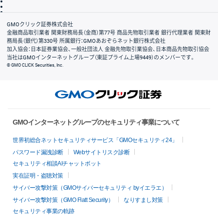
信託保全
リスク説明
会社案内
GMOクリック証券株式会社
金融商品取引業者 関東財務局長（金商）第77号 商品先物取引業者 銀行代理業者 関東財
務局長（銀代）第330号 所属銀行：GMOあおぞらネット銀行株式会社
加入協会：日本証券業協会、一般社団法人 金融先物取引業協会、日本商品先物取引協会
当社はGMOインターネットグループ（東証プライム上場9449）のメンバーです。
© GMO CLICK Securities, Inc.
GMOインターネットグループのセキュリティ事業について
世界初総合ネットセキュリティサービス「GMOセキュリティ24」
パスワード漏洩診断
Webサイトリスク診断
セキュリティ相談AIチャットボット
実在証明・盗聴対策
サイバー攻撃対策（GMOサイバーセキュリティ byイエラエ）
サイバー攻撃対策（GMO Flatt Security）
なりすまし対策
セキュリティ事業の軌跡