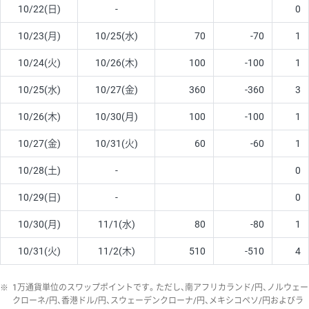
10/22(日)
-
0
10/23(月)
10/25(水)
70
-70
1
10/24(火)
10/26(木)
100
-100
1
10/25(水)
10/27(金)
360
-360
3
10/26(木)
10/30(月)
100
-100
1
10/27(金)
10/31(火)
60
-60
1
10/28(土)
-
0
10/29(日)
-
0
10/30(月)
11/1(水)
80
-80
1
10/31(火)
11/2(木)
510
-510
4
※
1万通貨単位のスワップポイントです。ただし、南アフリカランド/円、ノルウェー
クローネ/円、香港ドル/円、スウェーデンクローナ/円、メキシコペソ/円およびラ