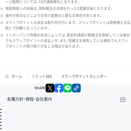
ージ銘柄については、10万通貨単位となります。
※
現金残高への反映は、原則建玉の決済を行った2営業日後となります。
※
海外の祝日などにより日本の営業日と異なる場合があります。
※
スワップポイントの決定は取引所が行います。スワップポイントは受取側と支払
側とで同額となっています。
※
インターバンク市場の状況によっては、高金利通貨の買建玉を保有している場合
でもスワップポイントの支払いが、また、売建玉を保有している場合でもスワッ
プポイントの受け取りが生じる場合があります。
ホーム
くりっく365
スワップポイントカレンダー
X
facebook
LINE
リンクをコピー
SHARE
各種方針・規程・会社案内
取引規程・約款
サイトマップ
その他のご案内
個人情報保護方針
最良執行方針
サイトのご利用について
ディスクレイマー