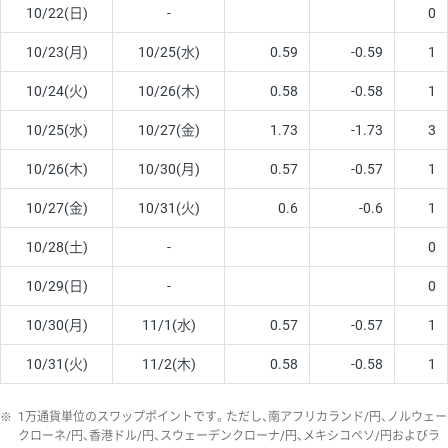
10/22(日)
-
0
10/23(月)
10/25(水)
0.59
-0.59
1
10/24(火)
10/26(木)
0.58
-0.58
1
10/25(水)
10/27(金)
1.73
-1.73
3
10/26(木)
10/30(月)
0.57
-0.57
1
10/27(金)
10/31(火)
0.6
-0.6
1
10/28(土)
-
0
10/29(日)
-
0
10/30(月)
11/1(水)
0.57
-0.57
1
10/31(火)
11/2(木)
0.58
-0.58
1
※
1万通貨単位のスワップポイントです。ただし、南アフリカランド/円、ノルウェー
クローネ/円、香港ドル/円、スウェーデンクローナ/円、メキシコペソ/円およびラ