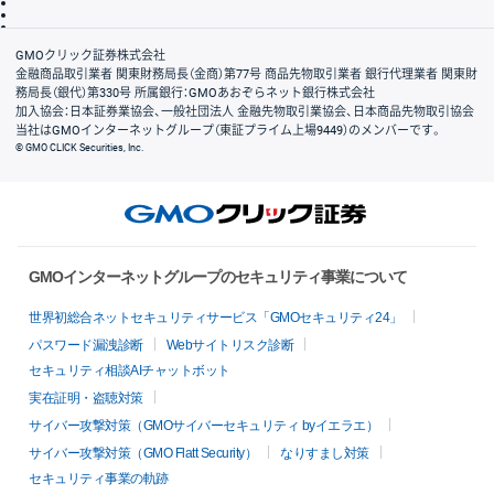
信託保全
リスク説明
会社案内
GMOクリック証券株式会社
金融商品取引業者 関東財務局長（金商）第77号 商品先物取引業者 銀行代理業者 関東財
務局長（銀代）第330号 所属銀行：GMOあおぞらネット銀行株式会社
加入協会：日本証券業協会、一般社団法人 金融先物取引業協会、日本商品先物取引協会
当社はGMOインターネットグループ（東証プライム上場9449）のメンバーです。
© GMO CLICK Securities, Inc.
GMOインターネットグループのセキュリティ事業について
世界初総合ネットセキュリティサービス「GMOセキュリティ24」
パスワード漏洩診断
Webサイトリスク診断
セキュリティ相談AIチャットボット
実在証明・盗聴対策
サイバー攻撃対策（GMOサイバーセキュリティ byイエラエ）
サイバー攻撃対策（GMO Flatt Security）
なりすまし対策
セキュリティ事業の軌跡