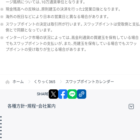
ージ銘柄については、10万通貨単位となります。
※
現金残高への反映は、原則建玉の決済を行った2営業日後となります。
※
海外の祝日などにより日本の営業日と異なる場合があります。
※
スワップポイントの決定は取引所が行います。スワップポイントは受取側と支払
側とで同額となっています。
※
インターバンク市場の状況によっては、高金利通貨の買建玉を保有している場合
でもスワップポイントの支払いが、また、売建玉を保有している場合でもスワッ
プポイントの受け取りが生じる場合があります。
ホーム
くりっく365
スワップポイントカレンダー
X
facebook
LINE
リンクをコピー
SHARE
各種方針・規程・会社案内
取引規程・約款
サイトマップ
その他のご案内
個人情報保護方針
最良執行方針
サイトのご利用について
ディスクレイマー