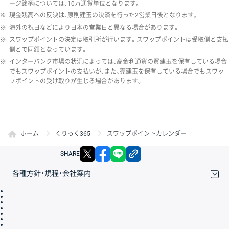
ージ銘柄については、10万通貨単位となります。
※
現金残高への反映は、原則建玉の決済を行った2営業日後となります。
※
海外の祝日などにより日本の営業日と異なる場合があります。
※
スワップポイントの決定は取引所が行います。スワップポイントは受取側と支払
側とで同額となっています。
※
インターバンク市場の状況によっては、高金利通貨の買建玉を保有している場合
でもスワップポイントの支払いが、また、売建玉を保有している場合でもスワッ
プポイントの受け取りが生じる場合があります。
ホーム
くりっく365
スワップポイントカレンダー
X
facebook
LINE
リンクをコピー
SHARE
各種方針・規程・会社案内
取引規程・約款
サイトマップ
その他のご案内
個人情報保護方針
最良執行方針
サイトのご利用について
ディスクレイマー