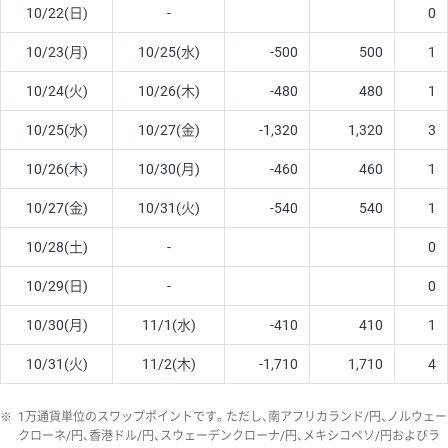
10/22(日)
-
0
10/23(月)
10/25(水)
-500
500
1
10/24(火)
10/26(木)
-480
480
1
10/25(水)
10/27(金)
-1,320
1,320
3
10/26(木)
10/30(月)
-460
460
1
10/27(金)
10/31(火)
-540
540
1
10/28(土)
-
0
10/29(日)
-
0
10/30(月)
11/1(水)
-410
410
1
10/31(火)
11/2(木)
-1,710
1,710
4
※
1万通貨単位のスワップポイントです。ただし、南アフリカランド/円、ノルウェー
クローネ/円、香港ドル/円、スウェーデンクローナ/円、メキシコペソ/円およびラ