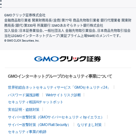
信託保全
リスク説明
会社案内
GMOクリック証券株式会社
金融商品取引業者 関東財務局長（金商）第77号 商品先物取引業者 銀行代理業者 関東財
務局長（銀代）第330号 所属銀行：GMOあおぞらネット銀行株式会社
加入協会：日本証券業協会、一般社団法人 金融先物取引業協会、日本商品先物取引協会
当社はGMOインターネットグループ（東証プライム上場9449）のメンバーです。
© GMO CLICK Securities, Inc.
GMOインターネットグループのセキュリティ事業について
世界初総合ネットセキュリティサービス「GMOセキュリティ24」
パスワード漏洩診断
Webサイトリスク診断
セキュリティ相談AIチャットボット
実在証明・盗聴対策
サイバー攻撃対策（GMOサイバーセキュリティ byイエラエ）
サイバー攻撃対策（GMO Flatt Security）
なりすまし対策
セキュリティ事業の軌跡