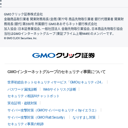
信託保全
リスク説明
会社案内
GMOクリック証券株式会社
金融商品取引業者 関東財務局長（金商）第77号 商品先物取引業者 銀行代理業者 関東財
務局長（銀代）第330号 所属銀行：GMOあおぞらネット銀行株式会社
加入協会：日本証券業協会、一般社団法人 金融先物取引業協会、日本商品先物取引協会
当社はGMOインターネットグループ（東証プライム上場9449）のメンバーです。
© GMO CLICK Securities, Inc.
GMOインターネットグループのセキュリティ事業について
世界初総合ネットセキュリティサービス「GMOセキュリティ24」
パスワード漏洩診断
Webサイトリスク診断
セキュリティ相談AIチャットボット
実在証明・盗聴対策
サイバー攻撃対策（GMOサイバーセキュリティ byイエラエ）
サイバー攻撃対策（GMO Flatt Security）
なりすまし対策
セキュリティ事業の軌跡