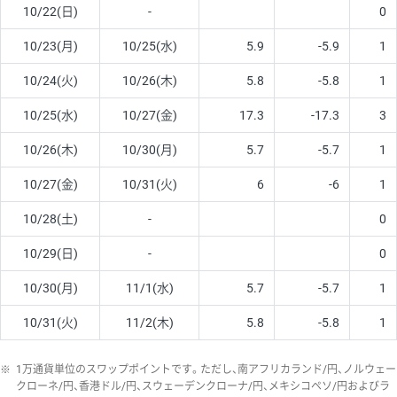
10/22(日)
-
0
10/23(月)
10/25(水)
5.9
-5.9
1
10/24(火)
10/26(木)
5.8
-5.8
1
10/25(水)
10/27(金)
17.3
-17.3
3
10/26(木)
10/30(月)
5.7
-5.7
1
10/27(金)
10/31(火)
6
-6
1
10/28(土)
-
0
10/29(日)
-
0
10/30(月)
11/1(水)
5.7
-5.7
1
10/31(火)
11/2(木)
5.8
-5.8
1
※
1万通貨単位のスワップポイントです。ただし、南アフリカランド/円、ノルウェー
クローネ/円、香港ドル/円、スウェーデンクローナ/円、メキシコペソ/円およびラ