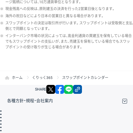
ージ銘柄については、10万通貨単位となります。
※
現金残高への反映は、原則建玉の決済を行った2営業日後となります。
※
海外の祝日などにより日本の営業日と異なる場合があります。
※
スワップポイントの決定は取引所が行います。スワップポイントは受取側と支払
側とで同額となっています。
※
インターバンク市場の状況によっては、高金利通貨の買建玉を保有している場合
でもスワップポイントの支払いが、また、売建玉を保有している場合でもスワッ
プポイントの受け取りが生じる場合があります。
ホーム
くりっく365
スワップポイントカレンダー
X
facebook
LINE
リンクをコピー
SHARE
各種方針・規程・会社案内
取引規程・約款
サイトマップ
その他のご案内
個人情報保護方針
最良執行方針
サイトのご利用について
ディスクレイマー