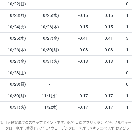
10/22(日)
-
0
10/23(月)
10/25(水)
-0.15
0.15
1
10/24(火)
10/26(木)
-0.15
0.15
1
10/25(水)
10/27(金)
-0.41
0.41
3
10/26(木)
10/30(月)
-0.08
0.08
1
10/27(金)
10/31(火)
-0.18
0.18
1
10/28(土)
-
0
10/29(日)
-
0
10/30(月)
11/1(水)
-0.17
0.17
1
10/31(火)
11/2(木)
-0.17
0.17
1
※
1万通貨単位のスワップポイントです。ただし、南アフリカランド/円、ノルウェー
クローネ/円、香港ドル/円、スウェーデンクローナ/円、メキシコペソ/円およびラ