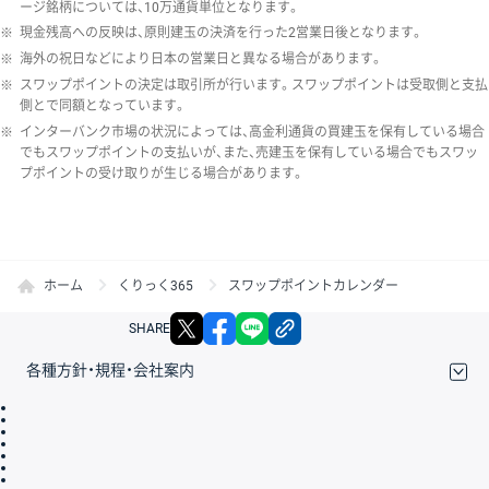
ージ銘柄については、10万通貨単位となります。
※
現金残高への反映は、原則建玉の決済を行った2営業日後となります。
※
海外の祝日などにより日本の営業日と異なる場合があります。
※
スワップポイントの決定は取引所が行います。スワップポイントは受取側と支払
側とで同額となっています。
※
インターバンク市場の状況によっては、高金利通貨の買建玉を保有している場合
でもスワップポイントの支払いが、また、売建玉を保有している場合でもスワッ
プポイントの受け取りが生じる場合があります。
ホーム
くりっく365
スワップポイントカレンダー
X
facebook
LINE
リンクをコピー
SHARE
各種方針・規程・会社案内
取引規程・約款
サイトマップ
その他のご案内
個人情報保護方針
最良執行方針
サイトのご利用について
ディスクレイマー