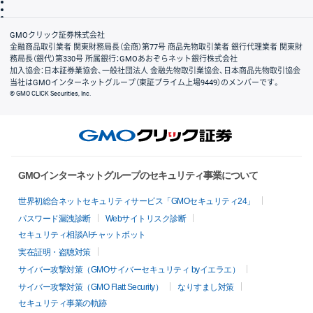
信託保全
リスク説明
会社案内
GMOクリック証券株式会社
金融商品取引業者 関東財務局長（金商）第77号 商品先物取引業者 銀行代理業者 関東財
務局長（銀代）第330号 所属銀行：GMOあおぞらネット銀行株式会社
加入協会：日本証券業協会、一般社団法人 金融先物取引業協会、日本商品先物取引協会
当社はGMOインターネットグループ（東証プライム上場9449）のメンバーです。
© GMO CLICK Securities, Inc.
GMOインターネットグループのセキュリティ事業について
世界初総合ネットセキュリティサービス「GMOセキュリティ24」
パスワード漏洩診断
Webサイトリスク診断
セキュリティ相談AIチャットボット
実在証明・盗聴対策
サイバー攻撃対策（GMOサイバーセキュリティ byイエラエ）
サイバー攻撃対策（GMO Flatt Security）
なりすまし対策
セキュリティ事業の軌跡