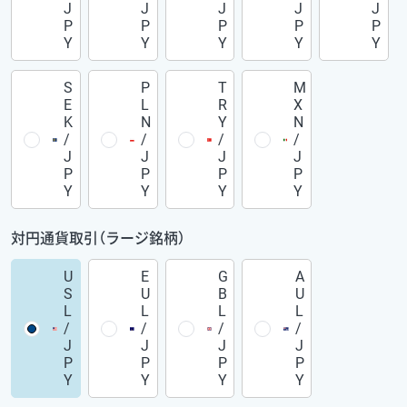
J
J
J
J
J
P
P
P
P
P
Y
Y
Y
Y
Y
S
P
T
M
E
L
R
X
K
N
Y
N
/
/
/
/
J
J
J
J
P
P
P
P
Y
Y
Y
Y
対円通貨取引（ラージ銘柄）
U
E
G
A
S
U
B
U
L
L
L
L
/
/
/
/
J
J
J
J
P
P
P
P
Y
Y
Y
Y