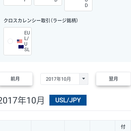
D
クロスカレンシー取引（ラージ銘柄）
EU
L/
U
SL
前月
翌月
2017年10月
USL/JPY
付