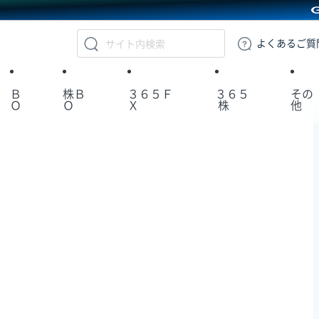
GMOクリック証券
よくある
ご質
Ｂ
株Ｂ
３６５Ｆ
３６５
その
Ｏ
Ｏ
Ｘ
株
他