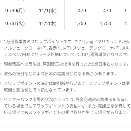
10/30(月)
11/1(水)
-470
470
1
10/31(火)
11/2(木)
-1,750
1,750
4
※
1万通貨単位のスワップポイントです。ただし、南アフリカランド/円、
ノルウェークローネ/円、香港ドル/円、スウェーデンクローナ/円、メキ
シコペソ/円およびラージ銘柄については、10万通貨単位となります。
※
現金残高への反映は、原則建玉の決済を行った2営業日後となります。
※
海外の祝日などにより日本の営業日と異なる場合があります。
※
スワップポイントの決定は取引所が行います。スワップポイントは受
取側と支払側とで同額となっています。
※
インターバンク市場の状況によっては、高金利通貨の買建玉を保有し
ている場合でもスワップポイントの支払いが、また、売建玉を保有して
いる場合でもスワップポイントの受け取りが生じる場合があります。