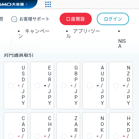
問
お客様
サポート
口座開設
ログイン
キャンペー
アプリ・ツー
ン
ル
NIS
A
対円通貨取引
U
E
G
A
N
S
U
B
U
Z
D
R
P
D
D
/
/
/
/
/
J
J
J
J
J
P
P
P
P
P
Y
Y
Y
Y
Y
C
C
Z
N
H
A
H
A
O
K
D
F
R
K
D
/
/
/
/
/