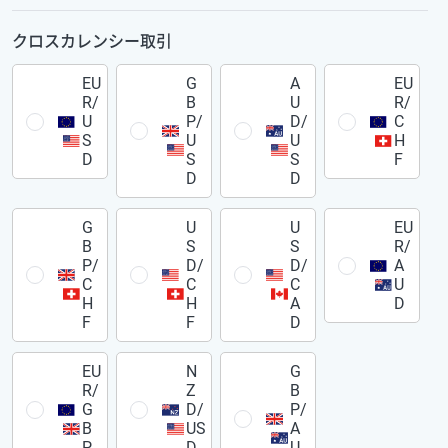
クロスカレンシー取引
EU
G
A
EU
R/
B
U
R/
U
P/
D/
C
S
U
U
H
D
S
S
F
D
D
G
U
U
EU
B
S
S
R/
P/
D/
D/
A
C
C
C
U
H
H
A
D
F
F
D
EU
N
G
R/
Z
B
G
D/
P/
B
US
A
P
D
U