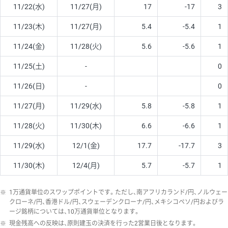
11/22(水)
11/27(月)
17
-17
3
11/23(木)
11/27(月)
5.4
-5.4
1
11/24(金)
11/28(火)
5.6
-5.6
1
11/25(土)
-
0
11/26(日)
-
0
11/27(月)
11/29(水)
5.8
-5.8
1
11/28(火)
11/30(木)
6.6
-6.6
1
11/29(水)
12/1(金)
17.7
-17.7
3
11/30(木)
12/4(月)
5.7
-5.7
1
※
1万通貨単位のスワップポイントです。ただし、南アフリカランド/円、ノルウェー
クローネ/円、香港ドル/円、スウェーデンクローナ/円、メキシコペソ/円およびラ
ージ銘柄については、10万通貨単位となります。
※
現金残高への反映は、原則建玉の決済を行った2営業日後となります。