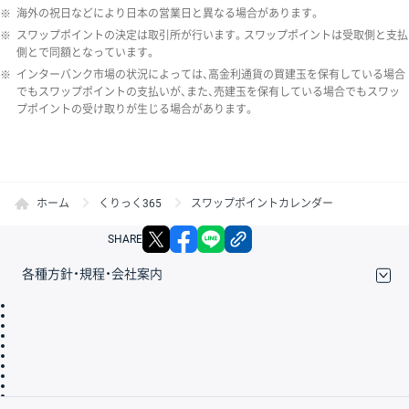
※
海外の祝日などにより日本の営業日と異なる場合があります。
※
スワップポイントの決定は取引所が行います。スワップポイントは受取側と支払
側とで同額となっています。
※
インターバンク市場の状況によっては、高金利通貨の買建玉を保有している場合
でもスワップポイントの支払いが、また、売建玉を保有している場合でもスワッ
プポイントの受け取りが生じる場合があります。
ホーム
くりっく365
スワップポイントカレンダー
X
facebook
LINE
リンクをコピー
SHARE
各種方針・規程・会社案内
取引規程・約款
サイトマップ
その他のご案内
個人情報保護方針
最良執行方針
サイトのご利用について
ディスクレイマー
信託保全
リスク説明
会社案内