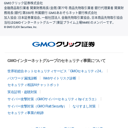
GMOクリック証券株式会社
金融商品取引業者 関東財務局長（金商）第77号 商品先物取引業者 銀行代理業者 関東財
務局長（銀代）第330号 所属銀行：GMOあおぞらネット銀行株式会社
加入協会：日本証券業協会、一般社団法人 金融先物取引業協会、日本商品先物取引協会
当社はGMOインターネットグループ（東証プライム上場9449）のメンバーです。
© GMO CLICK Securities, Inc.
GMOインターネットグループのセキュリティ事業について
世界初総合ネットセキュリティサービス「GMOセキュリティ24」
パスワード漏洩診断
Webサイトリスク診断
セキュリティ相談AIチャットボット
実在証明・盗聴対策
サイバー攻撃対策（GMOサイバーセキュリティ byイエラエ）
サイバー攻撃対策（GMO Flatt Security）
なりすまし対策
セキュリティ事業の軌跡