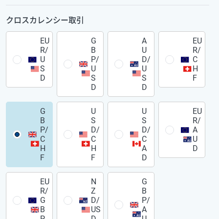
クロスカレンシー取引
EU
G
A
EU
R/
B
U
R/
U
P/
D/
C
S
U
U
H
D
S
S
F
D
D
G
U
U
EU
B
S
S
R/
P/
D/
D/
A
C
C
C
U
H
H
A
D
F
F
D
EU
N
G
R/
Z
B
G
D/
P/
B
US
A
P
D
U