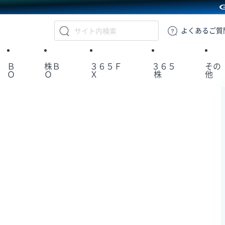
GMOクリック証券
よくある
ご質
Ｂ
株Ｂ
３６５Ｆ
３６５
その
Ｏ
Ｏ
Ｘ
株
他