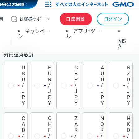
問
お客様
サポート
口座開設
ログイン
キャンペー
アプリ・ツー
ン
ル
NIS
A
対円通貨取引
U
E
G
A
N
S
U
B
U
Z
D
R
P
D
D
/
/
/
/
/
J
J
J
J
J
P
P
P
P
P
Y
Y
Y
Y
Y
C
C
Z
N
H
A
H
A
O
K
D
F
R
K
D
/
/
/
/
/