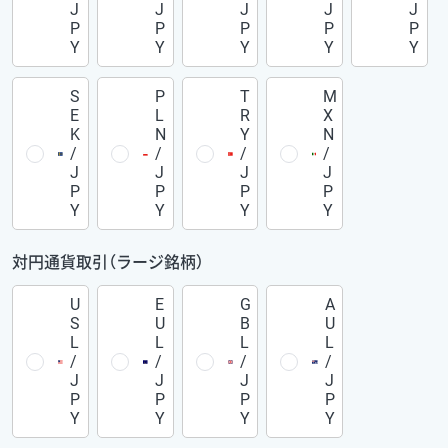
J
J
J
J
J
P
P
P
P
P
Y
Y
Y
Y
Y
S
P
T
M
E
L
R
X
K
N
Y
N
/
/
/
/
J
J
J
J
P
P
P
P
Y
Y
Y
Y
対円通貨取引（ラージ銘柄）
U
E
G
A
S
U
B
U
L
L
L
L
/
/
/
/
J
J
J
J
P
P
P
P
Y
Y
Y
Y