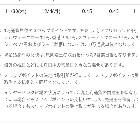
11/30(木)
12/4(月)
-0.45
0.45
1
※
1万通貨単位のスワップポイントです。ただし、南アフリカランド/円、
ノルウェークローネ/円、香港ドル/円、スウェーデンクローナ/円、メキ
シコペソ/円およびラージ銘柄については、10万通貨単位となります。
※
現金残高への反映は、原則建玉の決済を行った2営業日後となります。
※
海外の祝日などにより日本の営業日と異なる場合があります。
※
スワップポイントの決定は取引所が行います。スワップポイントは受
取側と支払側とで同額となっています。
※
インターバンク市場の状況によっては、高金利通貨の買建玉を保有し
ている場合でもスワップポイントの支払いが、また、売建玉を保有して
いる場合でもスワップポイントの受け取りが生じる場合があります。