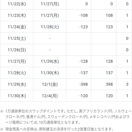
11/22(水)
11/27(月)
0
0
0
11/23(木)
11/27(月)
-108
108
1
11/24(金)
11/28(火)
-123
123
1
11/25(土)
-
0
11/26(日)
-
0
11/27(月)
11/29(水)
-128
128
1
11/28(火)
11/30(木)
-137
137
1
11/29(水)
12/1(金)
-398
398
3
11/30(木)
12/4(月)
-120
120
1
※
1万通貨単位のスワップポイントです。ただし、南アフリカランド/円、ノルウェー
クローネ/円、香港ドル/円、スウェーデンクローナ/円、メキシコペソ/円およびラ
ージ銘柄については、10万通貨単位となります。
※
現金残高への反映は、原則建玉の決済を行った2営業日後となります。