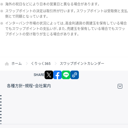
※
海外の祝日などにより日本の営業日と異なる場合があります。
※
スワップポイントの決定は取引所が行います。スワップポイントは受取側と支払
側とで同額となっています。
※
インターバンク市場の状況によっては、高金利通貨の買建玉を保有している場合
でもスワップポイントの支払いが、また、売建玉を保有している場合でもスワッ
プポイントの受け取りが生じる場合があります。
ホーム
くりっく365
スワップポイントカレンダー
X
facebook
LINE
リンクをコピー
SHARE
各種方針・規程・会社案内
取引規程・約款
サイトマップ
その他のご案内
個人情報保護方針
最良執行方針
サイトのご利用について
ディスクレイマー
信託保全
リスク説明
会社案内