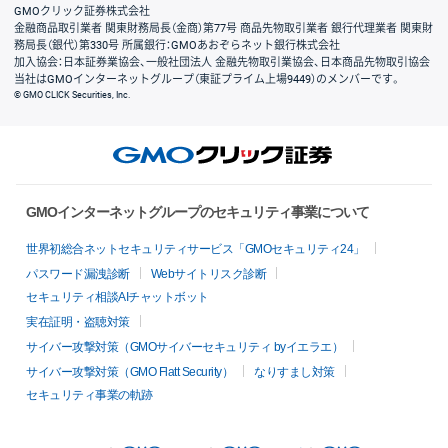
GMOクリック証券株式会社
金融商品取引業者 関東財務局長（金商）第77号 商品先物取引業者 銀行代理業者 関東財
務局長（銀代）第330号 所属銀行：GMOあおぞらネット銀行株式会社
加入協会：日本証券業協会、一般社団法人 金融先物取引業協会、日本商品先物取引協会
当社はGMOインターネットグループ（東証プライム上場9449）のメンバーです。
© GMO CLICK Securities, Inc.
GMOインターネットグループのセキュリティ事業について
世界初総合ネットセキュリティサービス「GMOセキュリティ24」
パスワード漏洩診断
Webサイトリスク診断
セキュリティ相談AIチャットボット
実在証明・盗聴対策
サイバー攻撃対策（GMOサイバーセキュリティ byイエラエ）
サイバー攻撃対策（GMO Flatt Security）
なりすまし対策
セキュリティ事業の軌跡