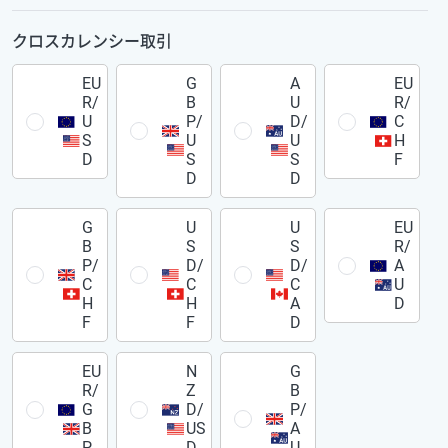
クロスカレンシー取引
EU
G
A
EU
R/
B
U
R/
U
P/
D/
C
S
U
U
H
D
S
S
F
D
D
G
U
U
EU
B
S
S
R/
P/
D/
D/
A
C
C
C
U
H
H
A
D
F
F
D
EU
N
G
R/
Z
B
G
D/
P/
B
US
A
P
D
U