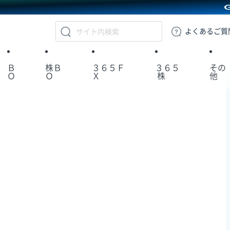
GMOクリック証券
よくある
ご質
Ｂ
株Ｂ
３６５Ｆ
３６５
その
Ｏ
Ｏ
Ｘ
株
他