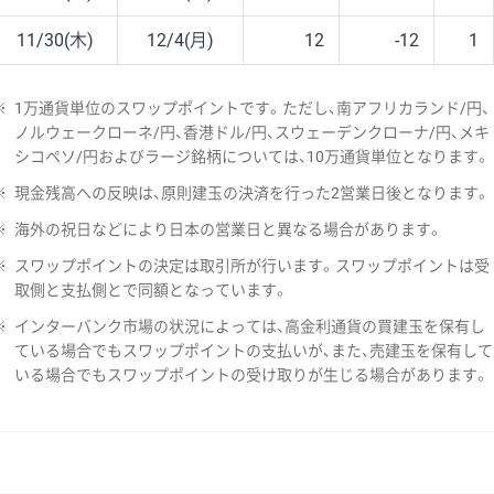
11/30(木)
12/4(月)
12
-12
1
※
1万通貨単位のスワップポイントです。ただし、南アフリカランド/円、
ノルウェークローネ/円、香港ドル/円、スウェーデンクローナ/円、メキ
シコペソ/円およびラージ銘柄については、10万通貨単位となります。
※
現金残高への反映は、原則建玉の決済を行った2営業日後となります。
※
海外の祝日などにより日本の営業日と異なる場合があります。
※
スワップポイントの決定は取引所が行います。スワップポイントは受
取側と支払側とで同額となっています。
※
インターバンク市場の状況によっては、高金利通貨の買建玉を保有し
ている場合でもスワップポイントの支払いが、また、売建玉を保有して
いる場合でもスワップポイントの受け取りが生じる場合があります。