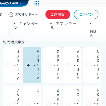
問
お客様
サポート
口座開設
ログイン
キャンペー
アプリ・ツー
ン
ル
NIS
A
対円通貨取引
U
E
G
A
N
S
U
B
U
Z
D
R
P
D
D
/
/
/
/
/
J
J
J
J
J
P
P
P
P
P
Y
Y
Y
Y
Y
C
C
Z
N
H
A
H
A
O
K
D
F
R
K
D
/
/
/
/
/