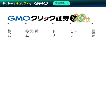
無料診断
X
LINE
株
投信・積
Ｆ
ＣＦ
債
式
立
Ｘ
Ｄ
券