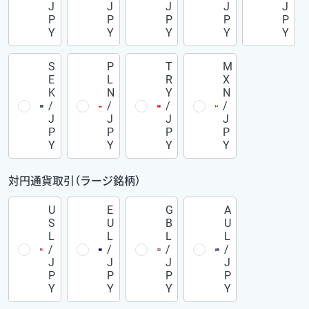
J
J
J
J
J
P
P
P
P
P
Y
Y
Y
Y
Y
S
P
T
M
E
L
R
X
K
N
Y
N
/
/
/
/
J
J
J
J
P
P
P
P
Y
Y
Y
Y
対円通貨取引（ラージ銘柄）
U
E
G
A
S
U
B
U
L
L
L
L
/
/
/
/
J
J
J
J
P
P
P
P
Y
Y
Y
Y