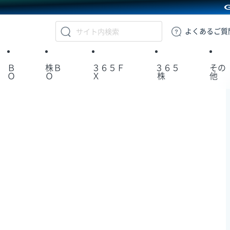
GMOクリック証券
よくある
ご質
Ｂ
株Ｂ
３６５Ｆ
３６５
その
Ｏ
Ｏ
Ｘ
株
他