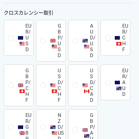
クロスカレンシー取引
EU
G
A
EU
R/
B
U
R/
U
P/
D/
C
S
U
U
H
D
S
S
F
D
D
G
U
U
EU
B
S
S
R/
P/
D/
D/
A
C
C
C
U
H
H
A
D
F
F
D
EU
N
G
R/
Z
B
G
D/
P/
B
US
A
P
D
U