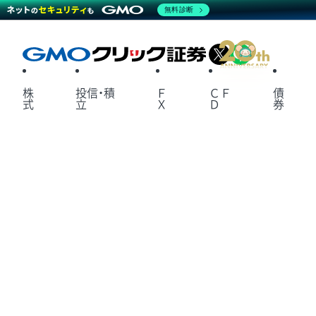
無料診断
X
LINE
株
投信・積
Ｆ
ＣＦ
債
式
立
Ｘ
Ｄ
券