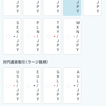
J
J
J
J
J
P
P
P
P
P
Y
Y
Y
Y
Y
S
P
T
M
E
L
R
X
K
N
Y
N
/
/
/
/
J
J
J
J
P
P
P
P
Y
Y
Y
Y
対円通貨取引（ラージ銘柄）
U
E
G
A
S
U
B
U
L
L
L
L
/
/
/
/
J
J
J
J
P
P
P
P
Y
Y
Y
Y