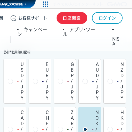
問
お客様
サポート
口座開設
ログイン
キャンペー
アプリ・ツー
ン
ル
NIS
A
対円通貨取引
U
E
G
A
N
S
U
B
U
Z
D
R
P
D
D
/
/
/
/
/
J
J
J
J
J
P
P
P
P
P
Y
Y
Y
Y
Y
C
C
Z
N
H
A
H
A
O
K
D
F
R
K
D
/
/
/
/
/