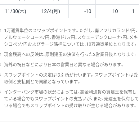
11/30(木)
12/4(月)
-10
10
1
※
1万通貨単位のスワップポイントです。ただし、南アフリカランド/円、
ノルウェークローネ/円、香港ドル/円、スウェーデンクローナ/円、メキ
シコペソ/円およびラージ銘柄については、10万通貨単位となります。
※
現金残高への反映は、原則建玉の決済を行った2営業日後となります。
※
海外の祝日などにより日本の営業日と異なる場合があります。
※
スワップポイントの決定は取引所が行います。スワップポイントは受
取側と支払側とで同額となっています。
※
インターバンク市場の状況によっては、高金利通貨の買建玉を保有し
ている場合でもスワップポイントの支払いが、また、売建玉を保有して
いる場合でもスワップポイントの受け取りが生じる場合があります。