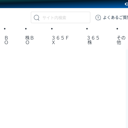
GMOクリック証券
よくある
ご質
Ｂ
株Ｂ
３６５Ｆ
３６５
その
Ｏ
Ｏ
Ｘ
株
他