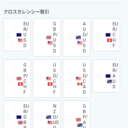
クロスカレンシー取引
EU
G
A
EU
R/
B
U
R/
U
P/
D/
C
S
U
U
H
D
S
S
F
D
D
G
U
U
EU
B
S
S
R/
P/
D/
D/
A
C
C
C
U
H
H
A
D
F
F
D
EU
N
G
R/
Z
B
G
D/
P/
B
US
A
P
D
U