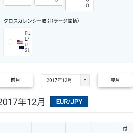
D
クロスカレンシー取引（ラージ銘柄）
EU
L/
U
SL
前月
翌月
2017年12月
EUR/JPY
付