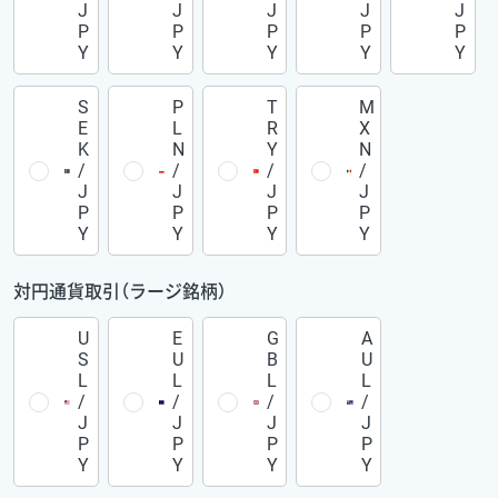
J
J
J
J
J
P
P
P
P
P
Y
Y
Y
Y
Y
S
P
T
M
E
L
R
X
K
N
Y
N
/
/
/
/
J
J
J
J
P
P
P
P
Y
Y
Y
Y
対円通貨取引（ラージ銘柄）
U
E
G
A
S
U
B
U
L
L
L
L
/
/
/
/
J
J
J
J
P
P
P
P
Y
Y
Y
Y