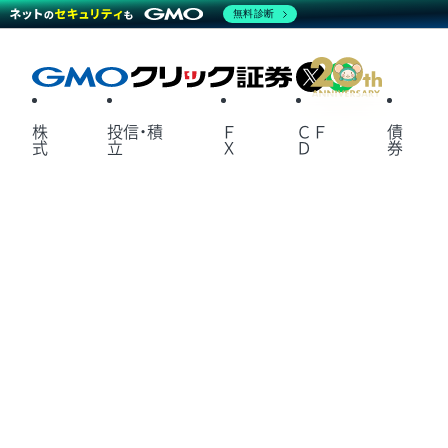
無料診断
X
LINE
株
投信・積
Ｆ
ＣＦ
債
式
立
Ｘ
Ｄ
券