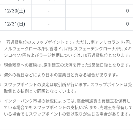
12/30(土)
-
0
12/31(日)
-
0
※
1万通貨単位のスワップポイントです。ただし、南アフリカランド/円、
ノルウェークローネ/円、香港ドル/円、スウェーデンクローナ/円、メキ
シコペソ/円およびラージ銘柄については、10万通貨単位となります。
※
現金残高への反映は、原則建玉の決済を行った2営業日後となります。
※
海外の祝日などにより日本の営業日と異なる場合があります。
※
スワップポイントの決定は取引所が行います。スワップポイントは受
取側と支払側とで同額となっています。
※
インターバンク市場の状況によっては、高金利通貨の買建玉を保有し
ている場合でもスワップポイントの支払いが、また、売建玉を保有して
いる場合でもスワップポイントの受け取りが生じる場合があります。