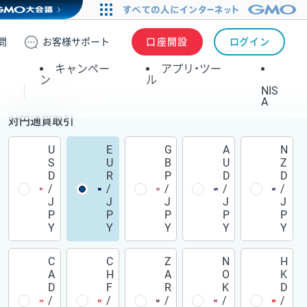
問
お客様
サポート
口座開設
ログイン
キャンペー
アプリ・ツー
ン
ル
NIS
A
対円通貨取引
U
E
G
A
N
S
U
B
U
Z
D
R
P
D
D
/
/
/
/
/
J
J
J
J
J
P
P
P
P
P
Y
Y
Y
Y
Y
C
C
Z
N
H
A
H
A
O
K
D
F
R
K
D
/
/
/
/
/