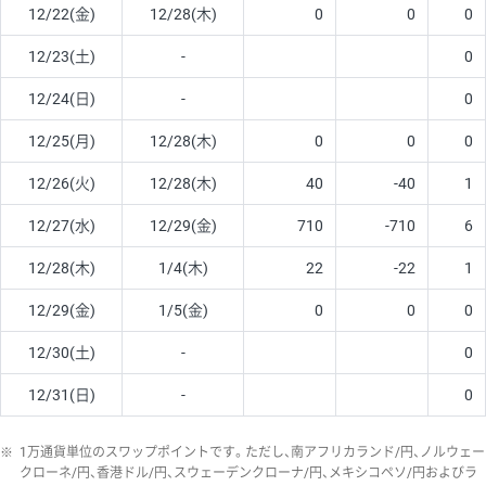
12/22(金)
12/28(木)
0
0
0
12/23(土)
-
0
12/24(日)
-
0
12/25(月)
12/28(木)
0
0
0
12/26(火)
12/28(木)
40
-40
1
12/27(水)
12/29(金)
710
-710
6
12/28(木)
1/4(木)
22
-22
1
12/29(金)
1/5(金)
0
0
0
12/30(土)
-
0
12/31(日)
-
0
※
1万通貨単位のスワップポイントです。ただし、南アフリカランド/円、ノルウェー
クローネ/円、香港ドル/円、スウェーデンクローナ/円、メキシコペソ/円およびラ