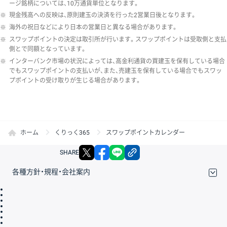
ージ銘柄については、10万通貨単位となります。
※
現金残高への反映は、原則建玉の決済を行った2営業日後となります。
※
海外の祝日などにより日本の営業日と異なる場合があります。
※
スワップポイントの決定は取引所が行います。スワップポイントは受取側と支払
側とで同額となっています。
※
インターバンク市場の状況によっては、高金利通貨の買建玉を保有している場合
でもスワップポイントの支払いが、また、売建玉を保有している場合でもスワッ
プポイントの受け取りが生じる場合があります。
ホーム
くりっく365
スワップポイントカレンダー
X
facebook
LINE
リンクをコピー
SHARE
各種方針・規程・会社案内
取引規程・約款
サイトマップ
その他のご案内
個人情報保護方針
最良執行方針
サイトのご利用について
ディスクレイマー