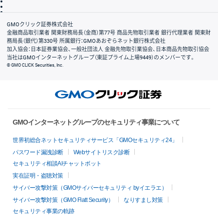
信託保全
リスク説明
会社案内
GMOクリック証券株式会社
金融商品取引業者 関東財務局長（金商）第77号 商品先物取引業者 銀行代理業者 関東財
務局長（銀代）第330号 所属銀行：GMOあおぞらネット銀行株式会社
加入協会：日本証券業協会、一般社団法人 金融先物取引業協会、日本商品先物取引協会
当社はGMOインターネットグループ（東証プライム上場9449）のメンバーです。
© GMO CLICK Securities, Inc.
GMOインターネットグループのセキュリティ事業について
世界初総合ネットセキュリティサービス「GMOセキュリティ24」
パスワード漏洩診断
Webサイトリスク診断
セキュリティ相談AIチャットボット
実在証明・盗聴対策
サイバー攻撃対策（GMOサイバーセキュリティ byイエラエ）
サイバー攻撃対策（GMO Flatt Security）
なりすまし対策
セキュリティ事業の軌跡