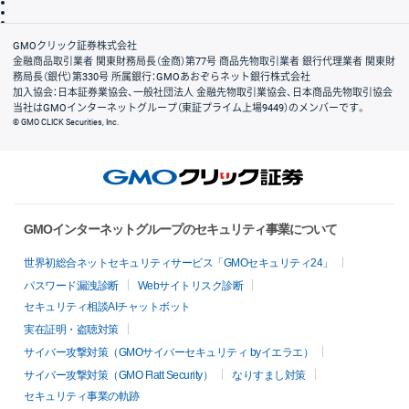
信託保全
リスク説明
会社案内
GMOクリック証券株式会社
金融商品取引業者 関東財務局長（金商）第77号 商品先物取引業者 銀行代理業者 関東財
務局長（銀代）第330号 所属銀行：GMOあおぞらネット銀行株式会社
加入協会：日本証券業協会、一般社団法人 金融先物取引業協会、日本商品先物取引協会
当社はGMOインターネットグループ（東証プライム上場9449）のメンバーです。
© GMO CLICK Securities, Inc.
GMOインターネットグループのセキュリティ事業について
世界初総合ネットセキュリティサービス「GMOセキュリティ24」
パスワード漏洩診断
Webサイトリスク診断
セキュリティ相談AIチャットボット
実在証明・盗聴対策
サイバー攻撃対策（GMOサイバーセキュリティ byイエラエ）
サイバー攻撃対策（GMO Flatt Security）
なりすまし対策
セキュリティ事業の軌跡