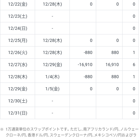
12/22(金)
12/28(木)
0
0
0
12/23(土)
-
0
12/24(日)
-
0
12/25(月)
12/28(木)
0
0
0
12/26(火)
12/28(木)
-880
880
1
12/27(水)
12/29(金)
-16,910
16,910
6
12/28(木)
1/4(木)
-880
880
1
12/29(金)
1/5(金)
0
0
0
12/30(土)
-
0
12/31(日)
-
0
※
1万通貨単位のスワップポイントです。ただし、南アフリカランド/円、ノルウェー
クローネ/円、香港ドル/円、スウェーデンクローナ/円、メキシコペソ/円およびラ