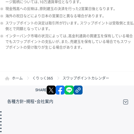
ージ銘柄については、10万通貨単位となります。
※
現金残高への反映は、原則建玉の決済を行った2営業日後となります。
※
海外の祝日などにより日本の営業日と異なる場合があります。
※
スワップポイントの決定は取引所が行います。スワップポイントは受取側と支払
側とで同額となっています。
※
インターバンク市場の状況によっては、高金利通貨の買建玉を保有している場合
でもスワップポイントの支払いが、また、売建玉を保有している場合でもスワッ
プポイントの受け取りが生じる場合があります。
ホーム
くりっく365
スワップポイントカレンダー
X
facebook
LINE
リンクをコピー
SHARE
各種方針・規程・会社案内
取引規程・約款
サイトマップ
その他のご案内
個人情報保護方針
最良執行方針
サイトのご利用について
ディスクレイマー