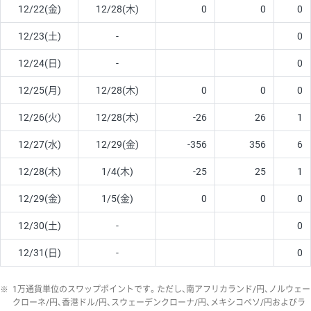
12/22(金)
12/28(木)
0
0
0
12/23(土)
-
0
12/24(日)
-
0
12/25(月)
12/28(木)
0
0
0
12/26(火)
12/28(木)
-26
26
1
12/27(水)
12/29(金)
-356
356
6
12/28(木)
1/4(木)
-25
25
1
12/29(金)
1/5(金)
0
0
0
12/30(土)
-
0
12/31(日)
-
0
※
1万通貨単位のスワップポイントです。ただし、南アフリカランド/円、ノルウェー
クローネ/円、香港ドル/円、スウェーデンクローナ/円、メキシコペソ/円およびラ