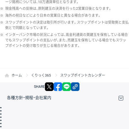
ージ銘柄については、10万通貨単位となります。
※
現金残高への反映は、原則建玉の決済を行った2営業日後となります。
※
海外の祝日などにより日本の営業日と異なる場合があります。
※
スワップポイントの決定は取引所が行います。スワップポイントは受取側と支払
側とで同額となっています。
※
インターバンク市場の状況によっては、高金利通貨の買建玉を保有している場合
でもスワップポイントの支払いが、また、売建玉を保有している場合でもスワッ
プポイントの受け取りが生じる場合があります。
ホーム
くりっく365
スワップポイントカレンダー
X
facebook
LINE
リンクをコピー
SHARE
各種方針・規程・会社案内
取引規程・約款
サイトマップ
その他のご案内
個人情報保護方針
最良執行方針
サイトのご利用について
ディスクレイマー