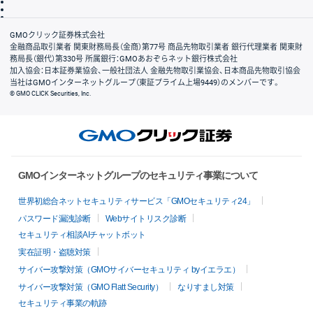
信託保全
リスク説明
会社案内
GMOクリック証券株式会社
金融商品取引業者 関東財務局長（金商）第77号 商品先物取引業者 銀行代理業者 関東財
務局長（銀代）第330号 所属銀行：GMOあおぞらネット銀行株式会社
加入協会：日本証券業協会、一般社団法人 金融先物取引業協会、日本商品先物取引協会
当社はGMOインターネットグループ（東証プライム上場9449）のメンバーです。
© GMO CLICK Securities, Inc.
GMOインターネットグループのセキュリティ事業について
世界初総合ネットセキュリティサービス「GMOセキュリティ24」
パスワード漏洩診断
Webサイトリスク診断
セキュリティ相談AIチャットボット
実在証明・盗聴対策
サイバー攻撃対策（GMOサイバーセキュリティ byイエラエ）
サイバー攻撃対策（GMO Flatt Security）
なりすまし対策
セキュリティ事業の軌跡