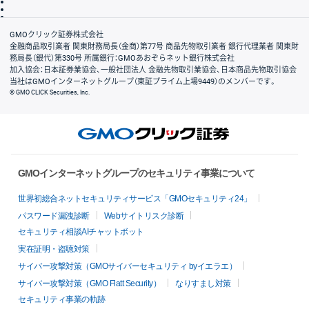
信託保全
リスク説明
会社案内
GMOクリック証券株式会社
金融商品取引業者 関東財務局長（金商）第77号 商品先物取引業者 銀行代理業者 関東財
務局長（銀代）第330号 所属銀行：GMOあおぞらネット銀行株式会社
加入協会：日本証券業協会、一般社団法人 金融先物取引業協会、日本商品先物取引協会
当社はGMOインターネットグループ（東証プライム上場9449）のメンバーです。
© GMO CLICK Securities, Inc.
GMOインターネットグループのセキュリティ事業について
世界初総合ネットセキュリティサービス「GMOセキュリティ24」
パスワード漏洩診断
Webサイトリスク診断
セキュリティ相談AIチャットボット
実在証明・盗聴対策
サイバー攻撃対策（GMOサイバーセキュリティ byイエラエ）
サイバー攻撃対策（GMO Flatt Security）
なりすまし対策
セキュリティ事業の軌跡