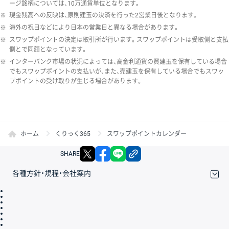
ージ銘柄については、10万通貨単位となります。
※
現金残高への反映は、原則建玉の決済を行った2営業日後となります。
※
海外の祝日などにより日本の営業日と異なる場合があります。
※
スワップポイントの決定は取引所が行います。スワップポイントは受取側と支払
側とで同額となっています。
※
インターバンク市場の状況によっては、高金利通貨の買建玉を保有している場合
でもスワップポイントの支払いが、また、売建玉を保有している場合でもスワッ
プポイントの受け取りが生じる場合があります。
ホーム
くりっく365
スワップポイントカレンダー
X
facebook
LINE
リンクをコピー
SHARE
各種方針・規程・会社案内
取引規程・約款
サイトマップ
その他のご案内
個人情報保護方針
最良執行方針
サイトのご利用について
ディスクレイマー