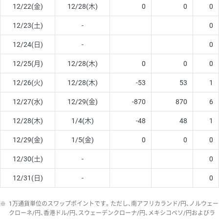
12/22(金)
12/28(木)
0
0
0
12/23(土)
-
0
12/24(日)
-
0
12/25(月)
12/28(木)
0
0
0
12/26(火)
12/28(木)
-53
53
1
12/27(水)
12/29(金)
-870
870
6
12/28(木)
1/4(木)
-48
48
1
12/29(金)
1/5(金)
0
0
0
12/30(土)
-
0
12/31(日)
-
0
※
1万通貨単位のスワップポイントです。ただし、南アフリカランド/円、ノルウェー
クローネ/円、香港ドル/円、スウェーデンクローナ/円、メキシコペソ/円およびラ