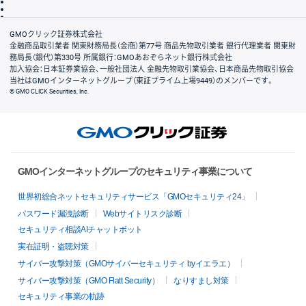
信託保全
リスク説明
会社案内
GMOクリック証券株式会社
金融商品取引業者 関東財務局長（金商）第77号 商品先物取引業者 銀行代理業者 関東財
務局長（銀代）第330号 所属銀行：GMOあおぞらネット銀行株式会社
加入協会：日本証券業協会、一般社団法人 金融先物取引業協会、日本商品先物取引協会
当社はGMOインターネットグループ（東証プライム上場9449）のメンバーです。
© GMO CLICK Securities, Inc.
GMOインターネットグループのセキュリティ事業について
世界初総合ネットセキュリティサービス「GMOセキュリティ24」
パスワード漏洩診断
Webサイトリスク診断
セキュリティ相談AIチャットボット
実在証明・盗聴対策
サイバー攻撃対策（GMOサイバーセキュリティ byイエラエ）
サイバー攻撃対策（GMO Flatt Security）
なりすまし対策
セキュリティ事業の軌跡