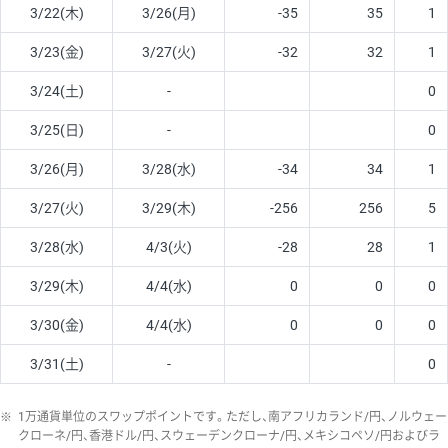
3/22(木)
3/26(月)
-35
35
1
3/23(金)
3/27(火)
-32
32
1
3/24(土)
-
0
3/25(日)
-
0
3/26(月)
3/28(水)
-34
34
1
3/27(火)
3/29(木)
-256
256
5
3/28(水)
4/3(火)
-28
28
1
3/29(木)
4/4(水)
0
0
0
3/30(金)
4/4(水)
0
0
0
3/31(土)
-
0
※
1万通貨単位のスワップポイントです。ただし、南アフリカランド/円、ノルウェー
クローネ/円、香港ドル/円、スウェーデンクローナ/円、メキシコペソ/円およびラ