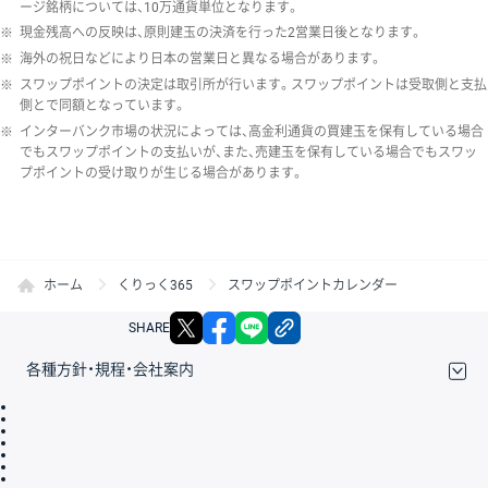
ージ銘柄については、10万通貨単位となります。
※
現金残高への反映は、原則建玉の決済を行った2営業日後となります。
※
海外の祝日などにより日本の営業日と異なる場合があります。
※
スワップポイントの決定は取引所が行います。スワップポイントは受取側と支払
側とで同額となっています。
※
インターバンク市場の状況によっては、高金利通貨の買建玉を保有している場合
でもスワップポイントの支払いが、また、売建玉を保有している場合でもスワッ
プポイントの受け取りが生じる場合があります。
ホーム
くりっく365
スワップポイントカレンダー
X
facebook
LINE
リンクをコピー
SHARE
各種方針・規程・会社案内
取引規程・約款
サイトマップ
その他のご案内
個人情報保護方針
最良執行方針
サイトのご利用について
ディスクレイマー