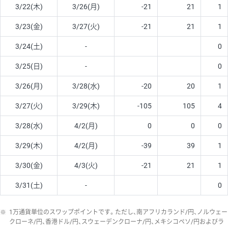
3/22(木)
3/26(月)
-21
21
1
3/23(金)
3/27(火)
-21
21
1
3/24(土)
-
0
3/25(日)
-
0
3/26(月)
3/28(水)
-20
20
1
3/27(火)
3/29(木)
-105
105
4
3/28(水)
4/2(月)
0
0
0
3/29(木)
4/2(月)
-39
39
1
3/30(金)
4/3(火)
-21
21
1
3/31(土)
-
0
※
1万通貨単位のスワップポイントです。ただし、南アフリカランド/円、ノルウェー
クローネ/円、香港ドル/円、スウェーデンクローナ/円、メキシコペソ/円およびラ