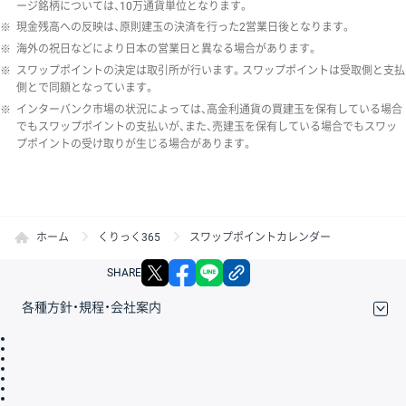
ージ銘柄については、10万通貨単位となります。
※
現金残高への反映は、原則建玉の決済を行った2営業日後となります。
※
海外の祝日などにより日本の営業日と異なる場合があります。
※
スワップポイントの決定は取引所が行います。スワップポイントは受取側と支払
側とで同額となっています。
※
インターバンク市場の状況によっては、高金利通貨の買建玉を保有している場合
でもスワップポイントの支払いが、また、売建玉を保有している場合でもスワッ
プポイントの受け取りが生じる場合があります。
ホーム
くりっく365
スワップポイントカレンダー
X
facebook
LINE
リンクをコピー
SHARE
各種方針・規程・会社案内
取引規程・約款
サイトマップ
その他のご案内
個人情報保護方針
最良執行方針
サイトのご利用について
ディスクレイマー