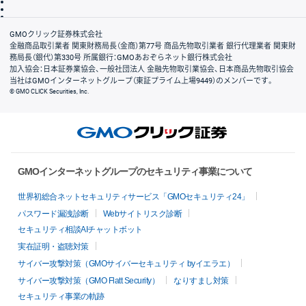
信託保全
リスク説明
会社案内
GMOクリック証券株式会社
金融商品取引業者 関東財務局長（金商）第77号 商品先物取引業者 銀行代理業者 関東財
務局長（銀代）第330号 所属銀行：GMOあおぞらネット銀行株式会社
加入協会：日本証券業協会、一般社団法人 金融先物取引業協会、日本商品先物取引協会
当社はGMOインターネットグループ（東証プライム上場9449）のメンバーです。
© GMO CLICK Securities, Inc.
GMOインターネットグループのセキュリティ事業について
世界初総合ネットセキュリティサービス「GMOセキュリティ24」
パスワード漏洩診断
Webサイトリスク診断
セキュリティ相談AIチャットボット
実在証明・盗聴対策
サイバー攻撃対策（GMOサイバーセキュリティ byイエラエ）
サイバー攻撃対策（GMO Flatt Security）
なりすまし対策
セキュリティ事業の軌跡