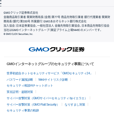
信託保全
リスク説明
会社案内
GMOクリック証券株式会社
金融商品取引業者 関東財務局長（金商）第77号 商品先物取引業者 銀行代理業者 関東財
務局長（銀代）第330号 所属銀行：GMOあおぞらネット銀行株式会社
加入協会：日本証券業協会、一般社団法人 金融先物取引業協会、日本商品先物取引協会
当社はGMOインターネットグループ（東証プライム上場9449）のメンバーです。
© GMO CLICK Securities, Inc.
GMOインターネットグループのセキュリティ事業について
世界初総合ネットセキュリティサービス「GMOセキュリティ24」
パスワード漏洩診断
Webサイトリスク診断
セキュリティ相談AIチャットボット
実在証明・盗聴対策
サイバー攻撃対策（GMOサイバーセキュリティ byイエラエ）
サイバー攻撃対策（GMO Flatt Security）
なりすまし対策
セキュリティ事業の軌跡