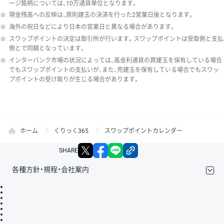
ージ銘柄については、10万通貨単位となります。
※
現金残高への反映は、原則建玉の決済を行った2営業日後となります。
※
海外の祝日などにより日本の営業日と異なる場合があります。
※
スワップポイントの決定は取引所が行います。スワップポイントは受取側と支払
側とで同額となっています。
※
インターバンク市場の状況によっては、高金利通貨の買建玉を保有している場合
でもスワップポイントの支払いが、また、売建玉を保有している場合でもスワッ
プポイントの受け取りが生じる場合があります。
ホーム
くりっく365
スワップポイントカレンダー
X
facebook
LINE
リンクをコピー
SHARE
各種方針・規程・会社案内
取引規程・約款
サイトマップ
その他のご案内
個人情報保護方針
最良執行方針
サイトのご利用について
ディスクレイマー