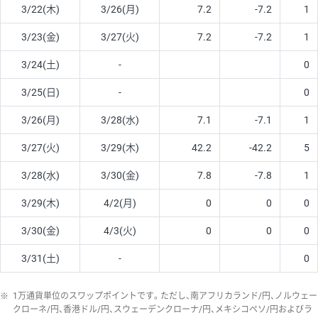
3/22(木)
3/26(月)
7.2
-7.2
1
3/23(金)
3/27(火)
7.2
-7.2
1
3/24(土)
-
0
3/25(日)
-
0
3/26(月)
3/28(水)
7.1
-7.1
1
3/27(火)
3/29(木)
42.2
-42.2
5
3/28(水)
3/30(金)
7.8
-7.8
1
3/29(木)
4/2(月)
0
0
0
3/30(金)
4/3(火)
0
0
0
3/31(土)
-
0
※
1万通貨単位のスワップポイントです。ただし、南アフリカランド/円、ノルウェー
クローネ/円、香港ドル/円、スウェーデンクローナ/円、メキシコペソ/円およびラ