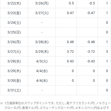
3/22(木)
3/26(月)
0.5
-0.5
1
3/23(金)
3/27(火)
0.47
-0.47
1
3/24(土)
-
0
3/25(日)
-
0
3/26(月)
3/28(水)
0.48
-0.48
1
3/27(火)
3/29(木)
3.72
-3.72
5
3/28(水)
4/3(火)
0.43
-0.43
1
3/29(木)
4/4(水)
0
0
0
3/30(金)
4/4(水)
0
0
0
3/31(土)
-
0
※
1万通貨単位のスワップポイントです。ただし、南アフリカランド/円、ノルウェー
クローネ/円、香港ドル/円、スウェーデンクローナ/円、メキシコペソ/円およびラ