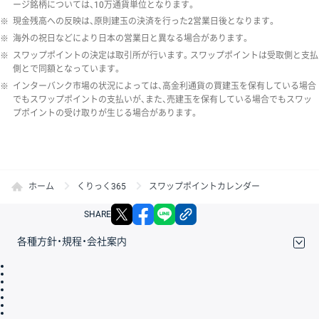
ージ銘柄については、10万通貨単位となります。
※
現金残高への反映は、原則建玉の決済を行った2営業日後となります。
※
海外の祝日などにより日本の営業日と異なる場合があります。
※
スワップポイントの決定は取引所が行います。スワップポイントは受取側と支払
側とで同額となっています。
※
インターバンク市場の状況によっては、高金利通貨の買建玉を保有している場合
でもスワップポイントの支払いが、また、売建玉を保有している場合でもスワッ
プポイントの受け取りが生じる場合があります。
ホーム
くりっく365
スワップポイントカレンダー
X
facebook
LINE
リンクをコピー
SHARE
各種方針・規程・会社案内
取引規程・約款
サイトマップ
その他のご案内
個人情報保護方針
最良執行方針
サイトのご利用について
ディスクレイマー