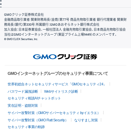
信託保全
リスク説明
会社案内
GMOクリック証券株式会社
金融商品取引業者 関東財務局長（金商）第77号 商品先物取引業者 銀行代理業者 関東財
務局長（銀代）第330号 所属銀行：GMOあおぞらネット銀行株式会社
加入協会：日本証券業協会、一般社団法人 金融先物取引業協会、日本商品先物取引協会
当社はGMOインターネットグループ（東証プライム上場9449）のメンバーです。
© GMO CLICK Securities, Inc.
GMOインターネットグループのセキュリティ事業について
世界初総合ネットセキュリティサービス「GMOセキュリティ24」
パスワード漏洩診断
Webサイトリスク診断
セキュリティ相談AIチャットボット
実在証明・盗聴対策
サイバー攻撃対策（GMOサイバーセキュリティ byイエラエ）
サイバー攻撃対策（GMO Flatt Security）
なりすまし対策
セキュリティ事業の軌跡