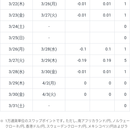
3/22(木)
3/26(月)
-0.01
0.01
1
3/23(金)
3/27(火)
-0.01
0.01
1
3/24(土)
-
0
3/25(日)
-
0
3/26(月)
3/28(水)
-0.1
0.1
1
3/27(火)
3/29(木)
-0.19
0.19
5
3/28(水)
3/30(金)
-0.01
0.01
1
3/29(木)
4/2(月)
0
0
0
3/30(金)
4/3(火)
0
0
0
3/31(土)
-
0
※
1万通貨単位のスワップポイントです。ただし、南アフリカランド/円、ノルウェー
クローネ/円、香港ドル/円、スウェーデンクローナ/円、メキシコペソ/円およびラ