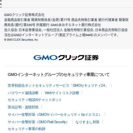
信託保全
リスク説明
会社案内
GMOクリック証券株式会社
金融商品取引業者 関東財務局長（金商）第77号 商品先物取引業者 銀行代理業者 関東財
務局長（銀代）第330号 所属銀行：GMOあおぞらネット銀行株式会社
加入協会：日本証券業協会、一般社団法人 金融先物取引業協会、日本商品先物取引協会
当社はGMOインターネットグループ（東証プライム上場9449）のメンバーです。
© GMO CLICK Securities, Inc.
GMOインターネットグループのセキュリティ事業について
世界初総合ネットセキュリティサービス「GMOセキュリティ24」
パスワード漏洩診断
Webサイトリスク診断
セキュリティ相談AIチャットボット
実在証明・盗聴対策
サイバー攻撃対策（GMOサイバーセキュリティ byイエラエ）
サイバー攻撃対策（GMO Flatt Security）
なりすまし対策
セキュリティ事業の軌跡