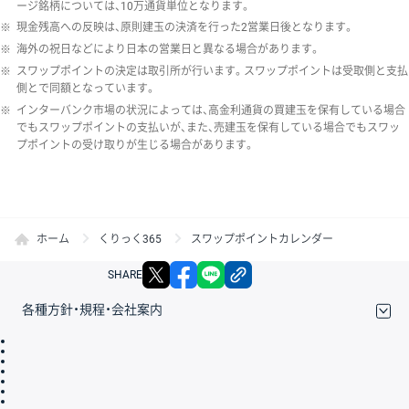
ージ銘柄については、10万通貨単位となります。
※
現金残高への反映は、原則建玉の決済を行った2営業日後となります。
※
海外の祝日などにより日本の営業日と異なる場合があります。
※
スワップポイントの決定は取引所が行います。スワップポイントは受取側と支払
側とで同額となっています。
※
インターバンク市場の状況によっては、高金利通貨の買建玉を保有している場合
でもスワップポイントの支払いが、また、売建玉を保有している場合でもスワッ
プポイントの受け取りが生じる場合があります。
ホーム
くりっく365
スワップポイントカレンダー
X
facebook
LINE
リンクをコピー
SHARE
各種方針・規程・会社案内
取引規程・約款
サイトマップ
その他のご案内
個人情報保護方針
最良執行方針
サイトのご利用について
ディスクレイマー