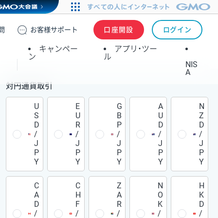
問
お客様
サポート
口座開設
ログイン
キャンペー
アプリ・ツー
ン
ル
NIS
A
対円通貨取引
U
E
G
A
N
S
U
B
U
Z
D
R
P
D
D
/
/
/
/
/
J
J
J
J
J
P
P
P
P
P
Y
Y
Y
Y
Y
C
C
Z
N
H
A
H
A
O
K
D
F
R
K
D
/
/
/
/
/