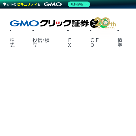
無料診断
X
LINE
株
投信・積
Ｆ
ＣＦ
債
式
立
Ｘ
Ｄ
券