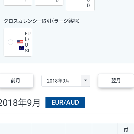
D
クロスカレンシー取引（ラージ銘柄）
EU
L/
U
SL
前月
翌月
2018年9月
EUR/AUD
付