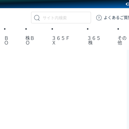
GMOクリック証券
よくある
ご質
Ｂ
株Ｂ
３６５Ｆ
３６５
その
Ｏ
Ｏ
Ｘ
株
他