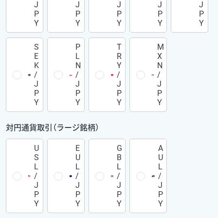
J
J
J
J
J
P
P
P
P
P
Y
Y
Y
Y
Y
S
P
T
M
E
L
R
X
K
N
Y
N
/
/
/
/
J
J
J
J
P
P
P
P
Y
Y
Y
Y
対円通貨取引（ラージ銘柄）
U
E
G
A
S
U
B
U
L
L
L
L
/
/
/
/
J
J
J
J
P
P
P
P
Y
Y
Y
Y