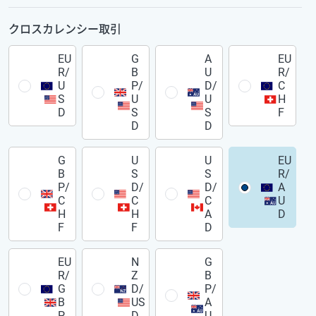
クロスカレンシー取引
EU
G
A
EU
R/
B
U
R/
U
P/
D/
C
S
U
U
H
D
S
S
F
D
D
G
U
U
EU
B
S
S
R/
P/
D/
D/
A
C
C
C
U
H
H
A
D
F
F
D
EU
N
G
R/
Z
B
G
D/
P/
B
US
A
P
D
U