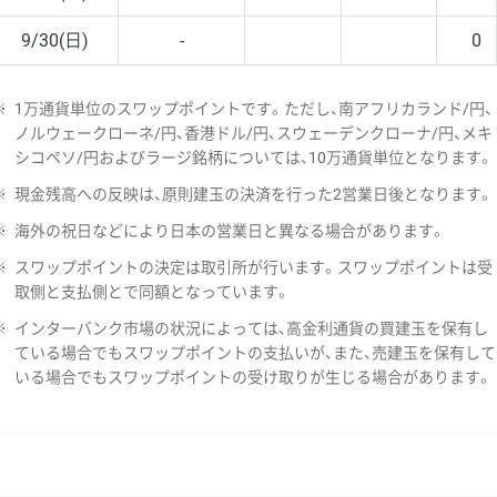
9/30(日)
-
0
※
1万通貨単位のスワップポイントです。ただし、南アフリカランド/円、
ノルウェークローネ/円、香港ドル/円、スウェーデンクローナ/円、メキ
シコペソ/円およびラージ銘柄については、10万通貨単位となります。
※
現金残高への反映は、原則建玉の決済を行った2営業日後となります。
※
海外の祝日などにより日本の営業日と異なる場合があります。
※
スワップポイントの決定は取引所が行います。スワップポイントは受
取側と支払側とで同額となっています。
※
インターバンク市場の状況によっては、高金利通貨の買建玉を保有し
ている場合でもスワップポイントの支払いが、また、売建玉を保有して
いる場合でもスワップポイントの受け取りが生じる場合があります。