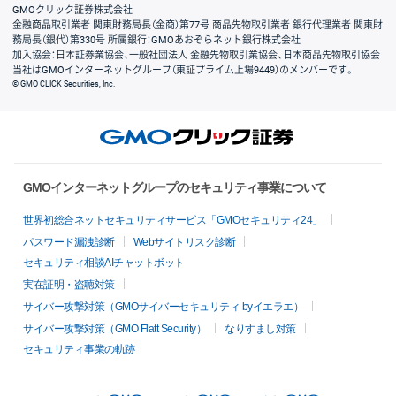
GMOクリック証券株式会社
金融商品取引業者 関東財務局長（金商）第77号 商品先物取引業者 銀行代理業者 関東財
務局長（銀代）第330号 所属銀行：GMOあおぞらネット銀行株式会社
加入協会：日本証券業協会、一般社団法人 金融先物取引業協会、日本商品先物取引協会
当社はGMOインターネットグループ（東証プライム上場9449）のメンバーです。
© GMO CLICK Securities, Inc.
GMOインターネットグループのセキュリティ事業について
世界初総合ネットセキュリティサービス「GMOセキュリティ24」
パスワード漏洩診断
Webサイトリスク診断
セキュリティ相談AIチャットボット
実在証明・盗聴対策
サイバー攻撃対策（GMOサイバーセキュリティ byイエラエ）
サイバー攻撃対策（GMO Flatt Security）
なりすまし対策
セキュリティ事業の軌跡