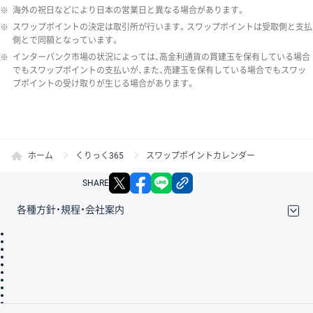
※
海外の祝日などにより日本の営業日と異なる場合があります。
※
スワップポイントの決定は取引所が行います。スワップポイントは受取側と支払
側とで同額となっています。
※
インターバンク市場の状況によっては、高金利通貨の買建玉を保有している場合
でもスワップポイントの支払いが、また、売建玉を保有している場合でもスワッ
プポイントの受け取りが生じる場合があります。
ホーム
くりっく365
スワップポイントカレンダー
X
facebook
LINE
リンクをコピー
SHARE
各種方針・規程・会社案内
取引規程・約款
サイトマップ
その他のご案内
個人情報保護方針
最良執行方針
サイトのご利用について
ディスクレイマー
信託保全
リスク説明
会社案内