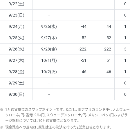
9/22(土)
-
0
9/23(日)
-
0
9/24(月)
9/26(水)
-44
44
1
9/25(火)
9/27(木)
-52
52
1
9/26(水)
9/28(金)
-222
222
3
9/27(木)
10/1(月)
-51
51
1
9/28(金)
10/2(火)
-46
46
1
9/29(土)
-
0
9/30(日)
-
0
※
1万通貨単位のスワップポイントです。ただし、南アフリカランド/円、ノルウェー
クローネ/円、香港ドル/円、スウェーデンクローナ/円、メキシコペソ/円およびラ
ージ銘柄については、10万通貨単位となります。
※
現金残高への反映は、原則建玉の決済を行った2営業日後となります。