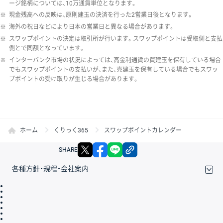
ージ銘柄については、10万通貨単位となります。
※
現金残高への反映は、原則建玉の決済を行った2営業日後となります。
※
海外の祝日などにより日本の営業日と異なる場合があります。
※
スワップポイントの決定は取引所が行います。スワップポイントは受取側と支払
側とで同額となっています。
※
インターバンク市場の状況によっては、高金利通貨の買建玉を保有している場合
でもスワップポイントの支払いが、また、売建玉を保有している場合でもスワッ
プポイントの受け取りが生じる場合があります。
ホーム
くりっく365
スワップポイントカレンダー
X
facebook
LINE
リンクをコピー
SHARE
各種方針・規程・会社案内
取引規程・約款
サイトマップ
その他のご案内
個人情報保護方針
最良執行方針
サイトのご利用について
ディスクレイマー