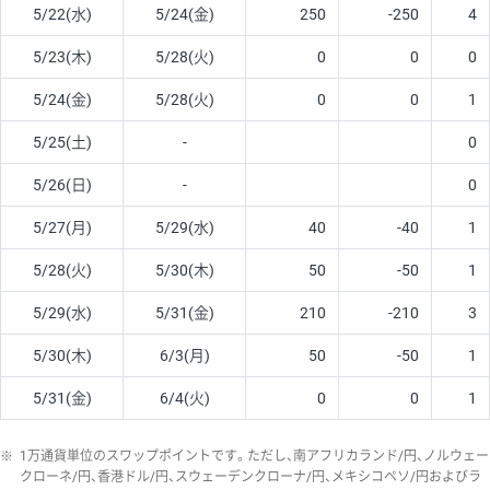
5/22(水)
5/24(金)
250
-250
4
5/23(木)
5/28(火)
0
0
0
5/24(金)
5/28(火)
0
0
1
5/25(土)
-
0
5/26(日)
-
0
5/27(月)
5/29(水)
40
-40
1
5/28(火)
5/30(木)
50
-50
1
5/29(水)
5/31(金)
210
-210
3
5/30(木)
6/3(月)
50
-50
1
5/31(金)
6/4(火)
0
0
1
※
1万通貨単位のスワップポイントです。ただし、南アフリカランド/円、ノルウェー
クローネ/円、香港ドル/円、スウェーデンクローナ/円、メキシコペソ/円およびラ