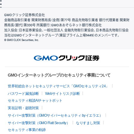
信託保全
リスク説明
会社案内
GMOクリック証券株式会社
金融商品取引業者 関東財務局長（金商）第77号 商品先物取引業者 銀行代理業者 関東財
務局長（銀代）第330号 所属銀行：GMOあおぞらネット銀行株式会社
加入協会：日本証券業協会、一般社団法人 金融先物取引業協会、日本商品先物取引協会
当社はGMOインターネットグループ（東証プライム上場9449）のメンバーです。
© GMO CLICK Securities, Inc.
GMOインターネットグループのセキュリティ事業について
世界初総合ネットセキュリティサービス「GMOセキュリティ24」
パスワード漏洩診断
Webサイトリスク診断
セキュリティ相談AIチャットボット
実在証明・盗聴対策
サイバー攻撃対策（GMOサイバーセキュリティ byイエラエ）
サイバー攻撃対策（GMO Flatt Security）
なりすまし対策
セキュリティ事業の軌跡