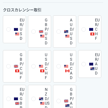
クロスカレンシー取引
EU
G
A
EU
R/
B
U
R/
U
P/
D/
C
S
U
U
H
D
S
S
F
D
D
G
U
U
EU
B
S
S
R/
P/
D/
D/
A
C
C
C
U
H
H
A
D
F
F
D
EU
N
G
R/
Z
B
G
D/
P/
B
US
A
P
D
U