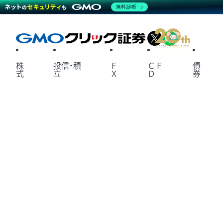
無料診断
X
LINE
株
投信・積
Ｆ
ＣＦ
債
式
立
Ｘ
Ｄ
券