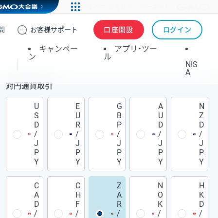
問
お客様
サポート
口座開設
ログイン
キャンペー
アプリ・ツー
ン
ル
NIS
A
対円通貨取引
U
E
G
A
N
S
U
B
U
Z
D
R
P
D
D
/
/
/
/
/
J
J
J
J
J
P
P
P
P
P
Y
Y
Y
Y
Y
C
C
Z
N
H
A
H
A
O
K
D
F
R
K
D
/
/
/
/
/