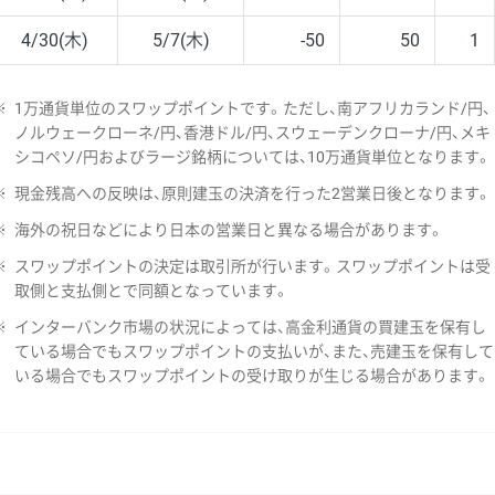
4/30(木)
5/7(木)
-50
50
1
※
1万通貨単位のスワップポイントです。ただし、南アフリカランド/円、
ノルウェークローネ/円、香港ドル/円、スウェーデンクローナ/円、メキ
シコペソ/円およびラージ銘柄については、10万通貨単位となります。
※
現金残高への反映は、原則建玉の決済を行った2営業日後となります。
※
海外の祝日などにより日本の営業日と異なる場合があります。
※
スワップポイントの決定は取引所が行います。スワップポイントは受
取側と支払側とで同額となっています。
※
インターバンク市場の状況によっては、高金利通貨の買建玉を保有し
ている場合でもスワップポイントの支払いが、また、売建玉を保有して
いる場合でもスワップポイントの受け取りが生じる場合があります。