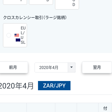
D
クロスカレンシー取引（ラージ銘柄）
EU
L/
U
SL
前月
翌月
2020年4月
ZAR/JPY
付