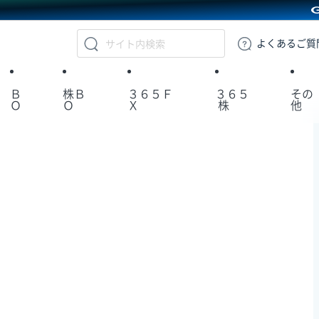
GMOクリック証券
よくある
ご質
Ｂ
株Ｂ
３６５Ｆ
３６５
その
Ｏ
Ｏ
Ｘ
株
他