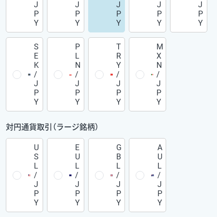
J
J
J
J
J
P
P
P
P
P
Y
Y
Y
Y
Y
S
P
T
M
E
L
R
X
K
N
Y
N
/
/
/
/
J
J
J
J
P
P
P
P
Y
Y
Y
Y
対円通貨取引（ラージ銘柄）
U
E
G
A
S
U
B
U
L
L
L
L
/
/
/
/
J
J
J
J
P
P
P
P
Y
Y
Y
Y