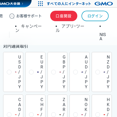
問
お客様
サポート
口座開設
ログイン
キャンペー
アプリ・ツー
ン
ル
NIS
A
対円通貨取引
U
E
G
A
N
S
U
B
U
Z
D
R
P
D
D
/
/
/
/
/
J
J
J
J
J
P
P
P
P
P
Y
Y
Y
Y
Y
C
C
Z
N
H
A
H
A
O
K
D
F
R
K
D
/
/
/
/
/