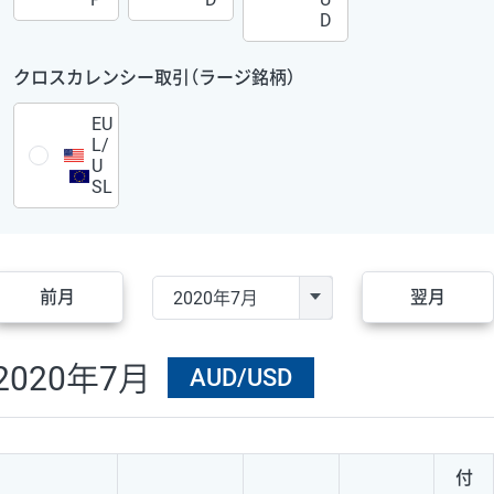
D
クロスカレンシー取引（ラージ銘柄）
EU
L/
U
SL
前月
翌月
2020年7月
AUD/USD
付