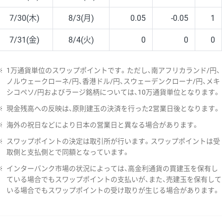
7/30(木)
8/3(月)
0.05
-0.05
1
7/31(金)
8/4(火)
0
0
0
※
1万通貨単位のスワップポイントです。ただし、南アフリカランド/円、
ノルウェークローネ/円、香港ドル/円、スウェーデンクローナ/円、メキ
シコペソ/円およびラージ銘柄については、10万通貨単位となります。
※
現金残高への反映は、原則建玉の決済を行った2営業日後となります。
※
海外の祝日などにより日本の営業日と異なる場合があります。
※
スワップポイントの決定は取引所が行います。スワップポイントは受
取側と支払側とで同額となっています。
※
インターバンク市場の状況によっては、高金利通貨の買建玉を保有し
ている場合でもスワップポイントの支払いが、また、売建玉を保有して
いる場合でもスワップポイントの受け取りが生じる場合があります。