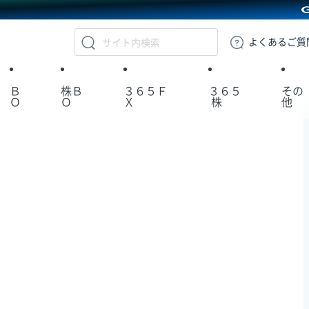
GMOクリック証券
よくある
ご質
Ｂ
株Ｂ
３６５Ｆ
３６５
その
Ｏ
Ｏ
Ｘ
株
他