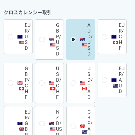
クロスカレンシー取引
EU
G
A
EU
R/
B
U
R/
U
P/
D/
C
S
U
U
H
D
S
S
F
D
D
G
U
U
EU
B
S
S
R/
P/
D/
D/
A
C
C
C
U
H
H
A
D
F
F
D
EU
N
G
R/
Z
B
G
D/
P/
B
US
A
P
D
U