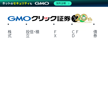
無料診断
X
LINE
株
投信・積
Ｆ
ＣＦ
債
式
立
Ｘ
Ｄ
券