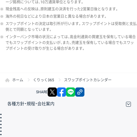
ージ銘柄については、10万通貨単位となります。
※
現金残高への反映は、原則建玉の決済を行った2営業日後となります。
※
海外の祝日などにより日本の営業日と異なる場合があります。
※
スワップポイントの決定は取引所が行います。スワップポイントは受取側と支払
側とで同額となっています。
※
インターバンク市場の状況によっては、高金利通貨の買建玉を保有している場合
でもスワップポイントの支払いが、また、売建玉を保有している場合でもスワッ
プポイントの受け取りが生じる場合があります。
ホーム
くりっく365
スワップポイントカレンダー
X
facebook
LINE
リンクをコピー
SHARE
各種方針・規程・会社案内
取引規程・約款
サイトマップ
その他のご案内
個人情報保護方針
最良執行方針
サイトのご利用について
ディスクレイマー