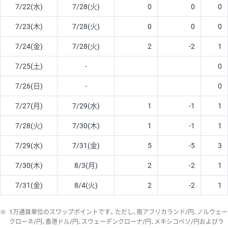
7/22(水)
7/28(火)
0
0
0
7/23(木)
7/28(火)
0
0
0
7/24(金)
7/28(火)
2
-2
1
7/25(土)
-
0
7/26(日)
-
0
7/27(月)
7/29(水)
1
-1
1
7/28(火)
7/30(木)
1
-1
1
7/29(水)
7/31(金)
5
-5
3
7/30(木)
8/3(月)
2
-2
1
7/31(金)
8/4(火)
2
-2
1
※
1万通貨単位のスワップポイントです。ただし、南アフリカランド/円、ノルウェー
クローネ/円、香港ドル/円、スウェーデンクローナ/円、メキシコペソ/円およびラ