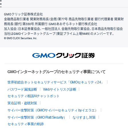
信託保全
リスク説明
会社案内
GMOクリック証券株式会社
金融商品取引業者 関東財務局長（金商）第77号 商品先物取引業者 銀行代理業者 関東財
務局長（銀代）第330号 所属銀行：GMOあおぞらネット銀行株式会社
加入協会：日本証券業協会、一般社団法人 金融先物取引業協会、日本商品先物取引協会
当社はGMOインターネットグループ（東証プライム上場9449）のメンバーです。
© GMO CLICK Securities, Inc.
GMOインターネットグループのセキュリティ事業について
世界初総合ネットセキュリティサービス「GMOセキュリティ24」
パスワード漏洩診断
Webサイトリスク診断
セキュリティ相談AIチャットボット
実在証明・盗聴対策
サイバー攻撃対策（GMOサイバーセキュリティ byイエラエ）
サイバー攻撃対策（GMO Flatt Security）
なりすまし対策
セキュリティ事業の軌跡