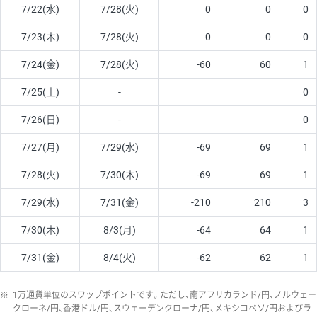
7/22(水)
7/28(火)
0
0
0
7/23(木)
7/28(火)
0
0
0
7/24(金)
7/28(火)
-60
60
1
7/25(土)
-
0
7/26(日)
-
0
7/27(月)
7/29(水)
-69
69
1
7/28(火)
7/30(木)
-69
69
1
7/29(水)
7/31(金)
-210
210
3
7/30(木)
8/3(月)
-64
64
1
7/31(金)
8/4(火)
-62
62
1
※
1万通貨単位のスワップポイントです。ただし、南アフリカランド/円、ノルウェー
クローネ/円、香港ドル/円、スウェーデンクローナ/円、メキシコペソ/円およびラ