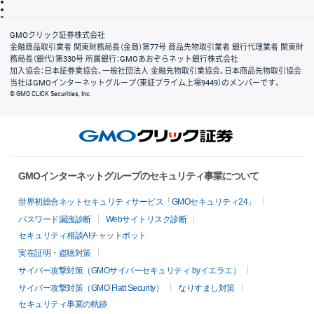
信託保全
リスク説明
会社案内
GMOクリック証券株式会社
金融商品取引業者 関東財務局長（金商）第77号 商品先物取引業者 銀行代理業者 関東財
務局長（銀代）第330号 所属銀行：GMOあおぞらネット銀行株式会社
加入協会：日本証券業協会、一般社団法人 金融先物取引業協会、日本商品先物取引協会
当社はGMOインターネットグループ（東証プライム上場9449）のメンバーです。
© GMO CLICK Securities, Inc.
GMOインターネットグループのセキュリティ事業について
世界初総合ネットセキュリティサービス「GMOセキュリティ24」
パスワード漏洩診断
Webサイトリスク診断
セキュリティ相談AIチャットボット
実在証明・盗聴対策
サイバー攻撃対策（GMOサイバーセキュリティ byイエラエ）
サイバー攻撃対策（GMO Flatt Security）
なりすまし対策
セキュリティ事業の軌跡