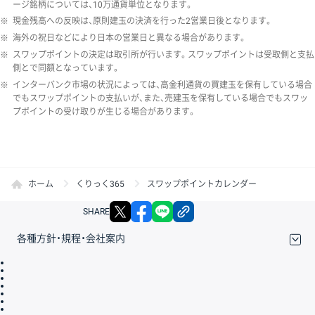
ージ銘柄については、10万通貨単位となります。
※
現金残高への反映は、原則建玉の決済を行った2営業日後となります。
※
海外の祝日などにより日本の営業日と異なる場合があります。
※
スワップポイントの決定は取引所が行います。スワップポイントは受取側と支払
側とで同額となっています。
※
インターバンク市場の状況によっては、高金利通貨の買建玉を保有している場合
でもスワップポイントの支払いが、また、売建玉を保有している場合でもスワッ
プポイントの受け取りが生じる場合があります。
ホーム
くりっく365
スワップポイントカレンダー
X
facebook
LINE
リンクをコピー
SHARE
各種方針・規程・会社案内
取引規程・約款
サイトマップ
その他のご案内
個人情報保護方針
最良執行方針
サイトのご利用について
ディスクレイマー