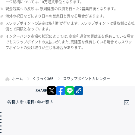
ージ銘柄については、10万通貨単位となります。
※
現金残高への反映は、原則建玉の決済を行った2営業日後となります。
※
海外の祝日などにより日本の営業日と異なる場合があります。
※
スワップポイントの決定は取引所が行います。スワップポイントは受取側と支払
側とで同額となっています。
※
インターバンク市場の状況によっては、高金利通貨の買建玉を保有している場合
でもスワップポイントの支払いが、また、売建玉を保有している場合でもスワッ
プポイントの受け取りが生じる場合があります。
ホーム
くりっく365
スワップポイントカレンダー
X
facebook
LINE
リンクをコピー
SHARE
各種方針・規程・会社案内
取引規程・約款
サイトマップ
その他のご案内
個人情報保護方針
最良執行方針
サイトのご利用について
ディスクレイマー