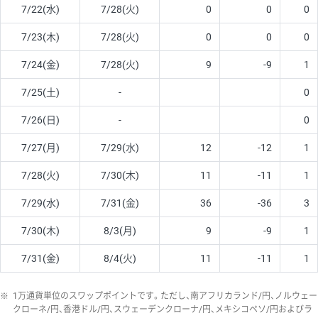
7/22(水)
7/28(火)
0
0
0
7/23(木)
7/28(火)
0
0
0
7/24(金)
7/28(火)
9
-9
1
7/25(土)
-
0
7/26(日)
-
0
7/27(月)
7/29(水)
12
-12
1
7/28(火)
7/30(木)
11
-11
1
7/29(水)
7/31(金)
36
-36
3
7/30(木)
8/3(月)
9
-9
1
7/31(金)
8/4(火)
11
-11
1
※
1万通貨単位のスワップポイントです。ただし、南アフリカランド/円、ノルウェー
クローネ/円、香港ドル/円、スウェーデンクローナ/円、メキシコペソ/円およびラ