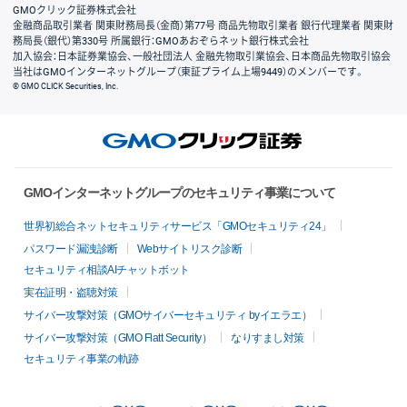
GMOクリック証券株式会社
金融商品取引業者 関東財務局長（金商）第77号 商品先物取引業者 銀行代理業者 関東財
務局長（銀代）第330号 所属銀行：GMOあおぞらネット銀行株式会社
加入協会：日本証券業協会、一般社団法人 金融先物取引業協会、日本商品先物取引協会
当社はGMOインターネットグループ（東証プライム上場9449）のメンバーです。
© GMO CLICK Securities, Inc.
GMOインターネットグループのセキュリティ事業について
世界初総合ネットセキュリティサービス「GMOセキュリティ24」
パスワード漏洩診断
Webサイトリスク診断
セキュリティ相談AIチャットボット
実在証明・盗聴対策
サイバー攻撃対策（GMOサイバーセキュリティ byイエラエ）
サイバー攻撃対策（GMO Flatt Security）
なりすまし対策
セキュリティ事業の軌跡