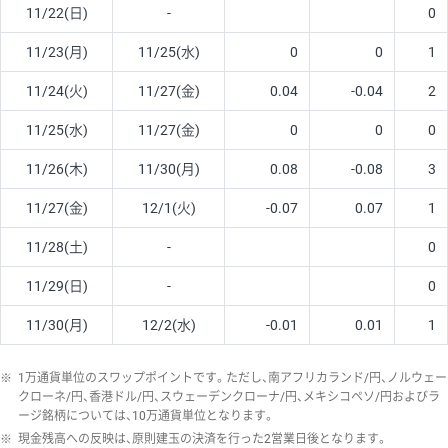
11/22(日)
-
0
11/23(月)
11/25(水)
0
0
1
11/24(火)
11/27(金)
0.04
-0.04
2
11/25(水)
11/27(金)
0
0
0
11/26(木)
11/30(月)
0.08
-0.08
3
11/27(金)
12/1(火)
-0.07
0.07
1
11/28(土)
-
0
11/29(日)
-
0
11/30(月)
12/2(水)
-0.01
0.01
1
※
1万通貨単位のスワップポイントです。ただし、南アフリカランド/円、ノルウェー
クローネ/円、香港ドル/円、スウェーデンクローナ/円、メキシコペソ/円およびラ
ージ銘柄については、10万通貨単位となります。
※
現金残高への反映は、原則建玉の決済を行った2営業日後となります。