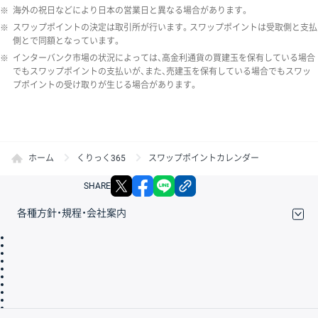
※
海外の祝日などにより日本の営業日と異なる場合があります。
※
スワップポイントの決定は取引所が行います。スワップポイントは受取側と支払
側とで同額となっています。
※
インターバンク市場の状況によっては、高金利通貨の買建玉を保有している場合
でもスワップポイントの支払いが、また、売建玉を保有している場合でもスワッ
プポイントの受け取りが生じる場合があります。
ホーム
くりっく365
スワップポイントカレンダー
X
facebook
LINE
リンクをコピー
SHARE
各種方針・規程・会社案内
取引規程・約款
サイトマップ
その他のご案内
個人情報保護方針
最良執行方針
サイトのご利用について
ディスクレイマー
信託保全
リスク説明
会社案内