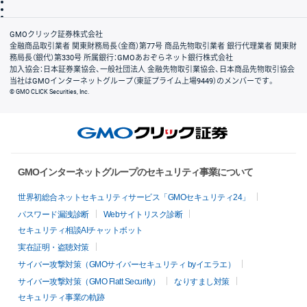
信託保全
リスク説明
会社案内
GMOクリック証券株式会社
金融商品取引業者 関東財務局長（金商）第77号 商品先物取引業者 銀行代理業者 関東財
務局長（銀代）第330号 所属銀行：GMOあおぞらネット銀行株式会社
加入協会：日本証券業協会、一般社団法人 金融先物取引業協会、日本商品先物取引協会
当社はGMOインターネットグループ（東証プライム上場9449）のメンバーです。
© GMO CLICK Securities, Inc.
GMOインターネットグループのセキュリティ事業について
世界初総合ネットセキュリティサービス「GMOセキュリティ24」
パスワード漏洩診断
Webサイトリスク診断
セキュリティ相談AIチャットボット
実在証明・盗聴対策
サイバー攻撃対策（GMOサイバーセキュリティ byイエラエ）
サイバー攻撃対策（GMO Flatt Security）
なりすまし対策
セキュリティ事業の軌跡