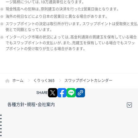
ージ銘柄については、10万通貨単位となります。
※
現金残高への反映は、原則建玉の決済を行った2営業日後となります。
※
海外の祝日などにより日本の営業日と異なる場合があります。
※
スワップポイントの決定は取引所が行います。スワップポイントは受取側と支払
側とで同額となっています。
※
インターバンク市場の状況によっては、高金利通貨の買建玉を保有している場合
でもスワップポイントの支払いが、また、売建玉を保有している場合でもスワッ
プポイントの受け取りが生じる場合があります。
ホーム
くりっく365
スワップポイントカレンダー
X
facebook
LINE
リンクをコピー
SHARE
各種方針・規程・会社案内
取引規程・約款
サイトマップ
その他のご案内
個人情報保護方針
最良執行方針
サイトのご利用について
ディスクレイマー