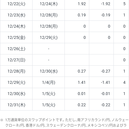
12/22(火)
12/24(木)
1.92
-1.92
5
12/23(水)
12/28(月)
0.19
-0.19
1
12/24(木)
12/28(月)
0
0
0
12/25(金)
12/29(火)
0
0
0
12/26(土)
-
0
12/27(日)
-
0
12/28(月)
12/30(水)
0.27
-0.27
1
12/29(火)
1/4(月)
1.41
-1.41
4
12/30(水)
1/5(火)
0.01
-0.01
1
12/31(木)
1/5(火)
0.22
-0.22
1
※
1万通貨単位のスワップポイントです。ただし、南アフリカランド/円、ノルウェー
クローネ/円、香港ドル/円、スウェーデンクローナ/円、メキシコペソ/円およびラ