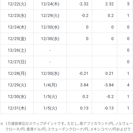
12/22(火)
12/24(木)
-2.32
2.32
5
12/23(水)
12/29(火)
-0.2
0.2
1
12/24(木)
12/30(水)
0
0
0
12/25(金)
12/30(水)
0
0
0
12/26(土)
-
0
12/27(日)
-
0
12/28(月)
12/30(水)
-0.21
0.21
1
12/29(火)
1/4(月)
3.84
-3.84
4
12/30(水)
1/5(火)
0.2
-0.2
1
12/31(木)
1/5(火)
0.13
-0.13
1
※
1万通貨単位のスワップポイントです。ただし、南アフリカランド/円、ノルウェー
クローネ/円、香港ドル/円、スウェーデンクローナ/円、メキシコペソ/円およびラ