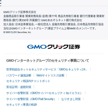
信託保全
リスク説明
会社案内
GMOクリック証券株式会社
金融商品取引業者 関東財務局長（金商）第77号 商品先物取引業者 銀行代理業者 関東財
務局長（銀代）第330号 所属銀行：GMOあおぞらネット銀行株式会社
加入協会：日本証券業協会、一般社団法人 金融先物取引業協会、日本商品先物取引協会
当社はGMOインターネットグループ（東証プライム上場9449）のメンバーです。
© GMO CLICK Securities, Inc.
GMOインターネットグループのセキュリティ事業について
世界初総合ネットセキュリティサービス「GMOセキュリティ24」
パスワード漏洩診断
Webサイトリスク診断
セキュリティ相談AIチャットボット
実在証明・盗聴対策
サイバー攻撃対策（GMOサイバーセキュリティ byイエラエ）
サイバー攻撃対策（GMO Flatt Security）
なりすまし対策
セキュリティ事業の軌跡