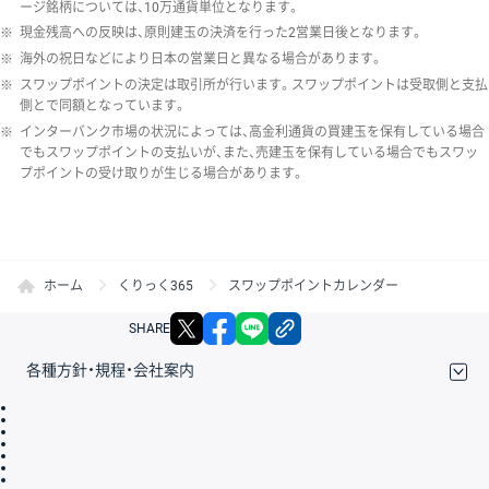
ージ銘柄については、10万通貨単位となります。
※
現金残高への反映は、原則建玉の決済を行った2営業日後となります。
※
海外の祝日などにより日本の営業日と異なる場合があります。
※
スワップポイントの決定は取引所が行います。スワップポイントは受取側と支払
側とで同額となっています。
※
インターバンク市場の状況によっては、高金利通貨の買建玉を保有している場合
でもスワップポイントの支払いが、また、売建玉を保有している場合でもスワッ
プポイントの受け取りが生じる場合があります。
ホーム
くりっく365
スワップポイントカレンダー
X
facebook
LINE
リンクをコピー
SHARE
各種方針・規程・会社案内
取引規程・約款
サイトマップ
その他のご案内
個人情報保護方針
最良執行方針
サイトのご利用について
ディスクレイマー