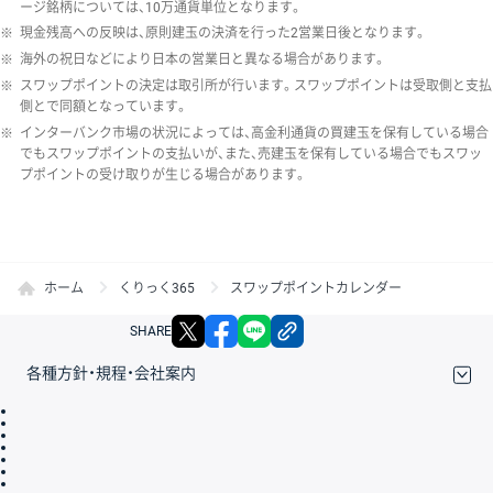
ージ銘柄については、10万通貨単位となります。
※
現金残高への反映は、原則建玉の決済を行った2営業日後となります。
※
海外の祝日などにより日本の営業日と異なる場合があります。
※
スワップポイントの決定は取引所が行います。スワップポイントは受取側と支払
側とで同額となっています。
※
インターバンク市場の状況によっては、高金利通貨の買建玉を保有している場合
でもスワップポイントの支払いが、また、売建玉を保有している場合でもスワッ
プポイントの受け取りが生じる場合があります。
ホーム
くりっく365
スワップポイントカレンダー
X
facebook
LINE
リンクをコピー
SHARE
各種方針・規程・会社案内
取引規程・約款
サイトマップ
その他のご案内
個人情報保護方針
最良執行方針
サイトのご利用について
ディスクレイマー