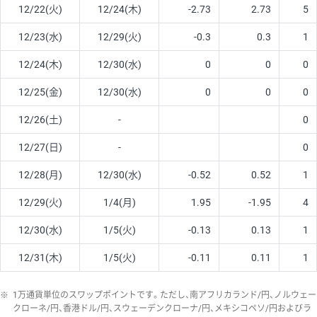
12/22(火)
12/24(木)
-2.73
2.73
5
12/23(水)
12/29(火)
-0.3
0.3
1
12/24(木)
12/30(水)
0
0
0
12/25(金)
12/30(水)
0
0
0
12/26(土)
-
0
12/27(日)
-
0
12/28(月)
12/30(水)
-0.52
0.52
1
12/29(火)
1/4(月)
1.95
-1.95
4
12/30(水)
1/5(火)
-0.13
0.13
1
12/31(木)
1/5(火)
-0.11
0.11
1
※
1万通貨単位のスワップポイントです。ただし、南アフリカランド/円、ノルウェー
クローネ/円、香港ドル/円、スウェーデンクローナ/円、メキシコペソ/円およびラ