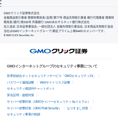
信託保全
リスク説明
会社案内
GMOクリック証券株式会社
金融商品取引業者 関東財務局長（金商）第77号 商品先物取引業者 銀行代理業者 関東財
務局長（銀代）第330号 所属銀行：GMOあおぞらネット銀行株式会社
加入協会：日本証券業協会、一般社団法人 金融先物取引業協会、日本商品先物取引協会
当社はGMOインターネットグループ（東証プライム上場9449）のメンバーです。
© GMO CLICK Securities, Inc.
GMOインターネットグループのセキュリティ事業について
世界初総合ネットセキュリティサービス「GMOセキュリティ24」
パスワード漏洩診断
Webサイトリスク診断
セキュリティ相談AIチャットボット
実在証明・盗聴対策
サイバー攻撃対策（GMOサイバーセキュリティ byイエラエ）
サイバー攻撃対策（GMO Flatt Security）
なりすまし対策
セキュリティ事業の軌跡