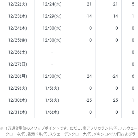
12/22(火)
12/24(木)
21
-21
5
12/23(水)
12/29(火)
-14
14
1
12/24(木)
12/30(水)
0
0
0
12/25(金)
12/30(水)
0
0
0
12/26(土)
-
0
12/27(日)
-
0
12/28(月)
12/30(水)
24
-24
6
12/29(火)
1/5(火)
0
0
0
12/30(水)
1/5(火)
-25
25
1
12/31(木)
1/6(水)
0
0
0
※
1万通貨単位のスワップポイントです。ただし、南アフリカランド/円、ノルウェー
クローネ/円、香港ドル/円、スウェーデンクローナ/円、メキシコペソ/円およびラ