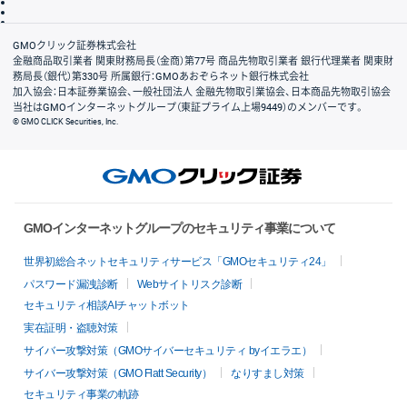
信託保全
リスク説明
会社案内
GMOクリック証券株式会社
金融商品取引業者 関東財務局長（金商）第77号 商品先物取引業者 銀行代理業者 関東財
務局長（銀代）第330号 所属銀行：GMOあおぞらネット銀行株式会社
加入協会：日本証券業協会、一般社団法人 金融先物取引業協会、日本商品先物取引協会
当社はGMOインターネットグループ（東証プライム上場9449）のメンバーです。
© GMO CLICK Securities, Inc.
GMOインターネットグループのセキュリティ事業について
世界初総合ネットセキュリティサービス「GMOセキュリティ24」
パスワード漏洩診断
Webサイトリスク診断
セキュリティ相談AIチャットボット
実在証明・盗聴対策
サイバー攻撃対策（GMOサイバーセキュリティ byイエラエ）
サイバー攻撃対策（GMO Flatt Security）
なりすまし対策
セキュリティ事業の軌跡