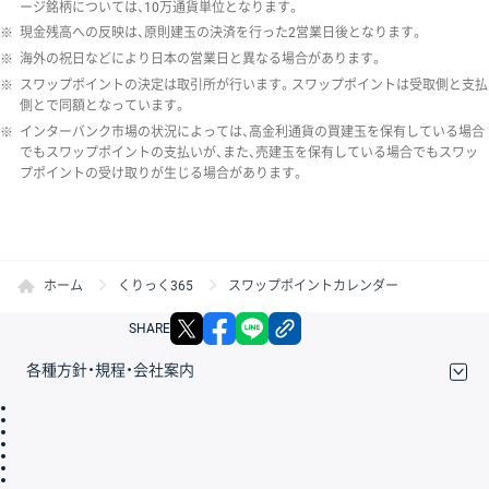
ージ銘柄については、10万通貨単位となります。
※
現金残高への反映は、原則建玉の決済を行った2営業日後となります。
※
海外の祝日などにより日本の営業日と異なる場合があります。
※
スワップポイントの決定は取引所が行います。スワップポイントは受取側と支払
側とで同額となっています。
※
インターバンク市場の状況によっては、高金利通貨の買建玉を保有している場合
でもスワップポイントの支払いが、また、売建玉を保有している場合でもスワッ
プポイントの受け取りが生じる場合があります。
ホーム
くりっく365
スワップポイントカレンダー
X
facebook
LINE
リンクをコピー
SHARE
各種方針・規程・会社案内
取引規程・約款
サイトマップ
その他のご案内
個人情報保護方針
最良執行方針
サイトのご利用について
ディスクレイマー