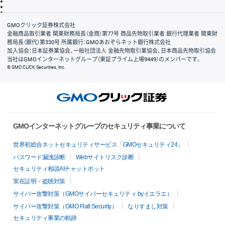
信託保全
リスク説明
会社案内
GMOクリック証券株式会社
金融商品取引業者 関東財務局長（金商）第77号 商品先物取引業者 銀行代理業者 関東財
務局長（銀代）第330号 所属銀行：GMOあおぞらネット銀行株式会社
加入協会：日本証券業協会、一般社団法人 金融先物取引業協会、日本商品先物取引協会
当社はGMOインターネットグループ（東証プライム上場9449）のメンバーです。
© GMO CLICK Securities, Inc.
GMOインターネットグループのセキュリティ事業について
世界初総合ネットセキュリティサービス「GMOセキュリティ24」
パスワード漏洩診断
Webサイトリスク診断
セキュリティ相談AIチャットボット
実在証明・盗聴対策
サイバー攻撃対策（GMOサイバーセキュリティ byイエラエ）
サイバー攻撃対策（GMO Flatt Security）
なりすまし対策
セキュリティ事業の軌跡