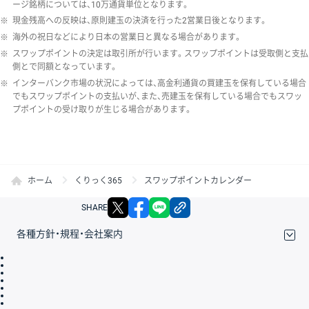
ージ銘柄については、10万通貨単位となります。
※
現金残高への反映は、原則建玉の決済を行った2営業日後となります。
※
海外の祝日などにより日本の営業日と異なる場合があります。
※
スワップポイントの決定は取引所が行います。スワップポイントは受取側と支払
側とで同額となっています。
※
インターバンク市場の状況によっては、高金利通貨の買建玉を保有している場合
でもスワップポイントの支払いが、また、売建玉を保有している場合でもスワッ
プポイントの受け取りが生じる場合があります。
ホーム
くりっく365
スワップポイントカレンダー
X
facebook
LINE
リンクをコピー
SHARE
各種方針・規程・会社案内
取引規程・約款
サイトマップ
その他のご案内
個人情報保護方針
最良執行方針
サイトのご利用について
ディスクレイマー