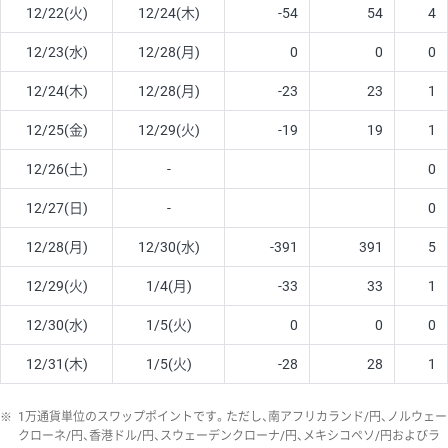
12/22(火)
12/24(木)
-54
54
4
12/23(水)
12/28(月)
0
0
0
12/24(木)
12/28(月)
-23
23
1
12/25(金)
12/29(火)
-19
19
1
12/26(土)
-
0
12/27(日)
-
0
12/28(月)
12/30(水)
-391
391
5
12/29(火)
1/4(月)
-33
33
1
12/30(水)
1/5(火)
0
0
0
12/31(木)
1/5(火)
-28
28
1
※
1万通貨単位のスワップポイントです。ただし、南アフリカランド/円、ノルウェー
クローネ/円、香港ドル/円、スウェーデンクローナ/円、メキシコペソ/円およびラ