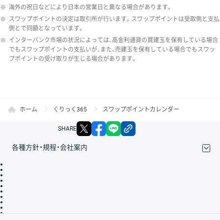
※
海外の祝日などにより日本の営業日と異なる場合があります。
※
スワップポイントの決定は取引所が行います。スワップポイントは受取側と支払
側とで同額となっています。
※
インターバンク市場の状況によっては、高金利通貨の買建玉を保有している場合
でもスワップポイントの支払いが、また、売建玉を保有している場合でもスワッ
プポイントの受け取りが生じる場合があります。
ホーム
くりっく365
スワップポイントカレンダー
X
facebook
LINE
リンクをコピー
SHARE
各種方針・規程・会社案内
取引規程・約款
サイトマップ
その他のご案内
個人情報保護方針
最良執行方針
サイトのご利用について
ディスクレイマー
信託保全
リスク説明
会社案内