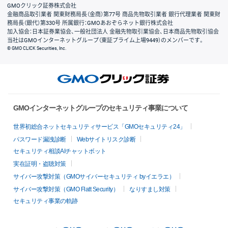
GMOクリック証券株式会社
金融商品取引業者 関東財務局長（金商）第77号 商品先物取引業者 銀行代理業者 関東財
務局長（銀代）第330号 所属銀行：GMOあおぞらネット銀行株式会社
加入協会：日本証券業協会、一般社団法人 金融先物取引業協会、日本商品先物取引協会
当社はGMOインターネットグループ（東証プライム上場9449）のメンバーです。
© GMO CLICK Securities, Inc.
GMOインターネットグループのセキュリティ事業について
世界初総合ネットセキュリティサービス「GMOセキュリティ24」
パスワード漏洩診断
Webサイトリスク診断
セキュリティ相談AIチャットボット
実在証明・盗聴対策
サイバー攻撃対策（GMOサイバーセキュリティ byイエラエ）
サイバー攻撃対策（GMO Flatt Security）
なりすまし対策
セキュリティ事業の軌跡