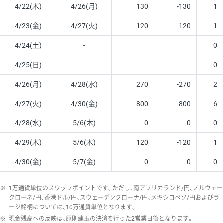
4/22(木)
4/26(月)
130
-130
1
4/23(金)
4/27(火)
120
-120
1
4/24(土)
-
0
4/25(日)
-
0
4/26(月)
4/28(水)
270
-270
2
4/27(火)
4/30(金)
800
-800
6
4/28(水)
5/6(木)
0
0
0
4/29(木)
5/6(木)
120
-120
1
4/30(金)
5/7(金)
0
0
0
※
1万通貨単位のスワップポイントです。ただし、南アフリカランド/円、ノルウェー
クローネ/円、香港ドル/円、スウェーデンクローナ/円、メキシコペソ/円およびラ
ージ銘柄については、10万通貨単位となります。
※
現金残高への反映は、原則建玉の決済を行った2営業日後となります。