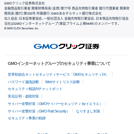
GMOクリック証券株式会社
金融商品取引業者 関東財務局長（金商）第77号 商品先物取引業者 銀行代理業者 関東財
務局長（銀代）第330号 所属銀行：GMOあおぞらネット銀行株式会社
加入協会：日本証券業協会、一般社団法人 金融先物取引業協会、日本商品先物取引協会
当社はGMOインターネットグループ（東証プライム上場9449）のメンバーです。
© GMO CLICK Securities, Inc.
GMOインターネットグループのセキュリティ事業について
世界初総合ネットセキュリティサービス「GMOセキュリティ24」
パスワード漏洩診断
Webサイトリスク診断
セキュリティ相談AIチャットボット
実在証明・盗聴対策
サイバー攻撃対策（GMOサイバーセキュリティ byイエラエ）
サイバー攻撃対策（GMO Flatt Security）
なりすまし対策
セキュリティ事業の軌跡