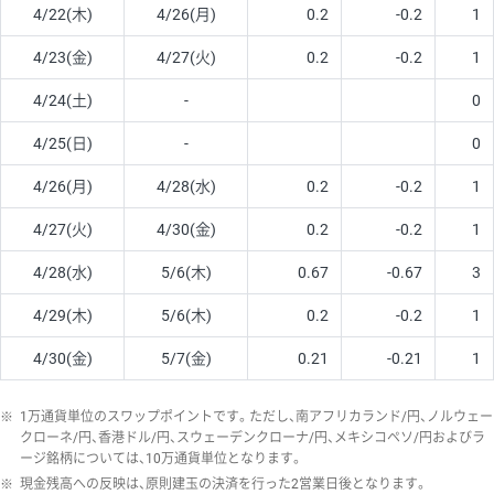
4/22(木)
4/26(月)
0.2
-0.2
1
4/23(金)
4/27(火)
0.2
-0.2
1
4/24(土)
-
0
4/25(日)
-
0
4/26(月)
4/28(水)
0.2
-0.2
1
4/27(火)
4/30(金)
0.2
-0.2
1
4/28(水)
5/6(木)
0.67
-0.67
3
4/29(木)
5/6(木)
0.2
-0.2
1
4/30(金)
5/7(金)
0.21
-0.21
1
※
1万通貨単位のスワップポイントです。ただし、南アフリカランド/円、ノルウェー
クローネ/円、香港ドル/円、スウェーデンクローナ/円、メキシコペソ/円およびラ
ージ銘柄については、10万通貨単位となります。
※
現金残高への反映は、原則建玉の決済を行った2営業日後となります。