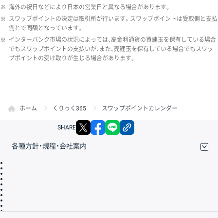
※
海外の祝日などにより日本の営業日と異なる場合があります。
※
スワップポイントの決定は取引所が行います。スワップポイントは受取側と支払
側とで同額となっています。
※
インターバンク市場の状況によっては、高金利通貨の買建玉を保有している場合
でもスワップポイントの支払いが、また、売建玉を保有している場合でもスワッ
プポイントの受け取りが生じる場合があります。
ホーム
くりっく365
スワップポイントカレンダー
X
facebook
LINE
リンクをコピー
SHARE
各種方針・規程・会社案内
取引規程・約款
サイトマップ
その他のご案内
個人情報保護方針
最良執行方針
サイトのご利用について
ディスクレイマー
信託保全
リスク説明
会社案内