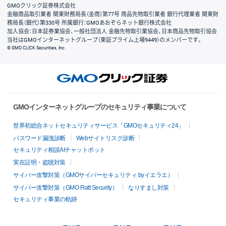
GMOクリック証券株式会社
金融商品取引業者 関東財務局長（金商）第77号 商品先物取引業者 銀行代理業者 関東財
務局長（銀代）第330号 所属銀行：GMOあおぞらネット銀行株式会社
加入協会：日本証券業協会、一般社団法人 金融先物取引業協会、日本商品先物取引協会
当社はGMOインターネットグループ（東証プライム上場9449）のメンバーです。
© GMO CLICK Securities, Inc.
GMOインターネットグループのセキュリティ事業について
世界初総合ネットセキュリティサービス「GMOセキュリティ24」
パスワード漏洩診断
Webサイトリスク診断
セキュリティ相談AIチャットボット
実在証明・盗聴対策
サイバー攻撃対策（GMOサイバーセキュリティ byイエラエ）
サイバー攻撃対策（GMO Flatt Security）
なりすまし対策
セキュリティ事業の軌跡