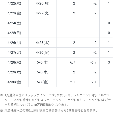
4/22(木)
4/26(月)
2
-2
1
4/23(金)
4/27(火)
2
-2
1
4/24(土)
-
0
4/25(日)
-
0
4/26(月)
4/28(水)
2
-2
1
4/27(火)
4/30(金)
2
-2
1
4/28(水)
5/6(木)
6.7
-6.7
3
4/29(木)
5/6(木)
2
-2
1
4/30(金)
5/7(金)
2.1
-2.1
1
※
1万通貨単位のスワップポイントです。ただし、南アフリカランド/円、ノルウェー
クローネ/円、香港ドル/円、スウェーデンクローナ/円、メキシコペソ/円およびラ
ージ銘柄については、10万通貨単位となります。
※
現金残高への反映は、原則建玉の決済を行った2営業日後となります。