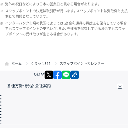
※
海外の祝日などにより日本の営業日と異なる場合があります。
※
スワップポイントの決定は取引所が行います。スワップポイントは受取側と支払
側とで同額となっています。
※
インターバンク市場の状況によっては、高金利通貨の買建玉を保有している場合
でもスワップポイントの支払いが、また、売建玉を保有している場合でもスワッ
プポイントの受け取りが生じる場合があります。
ホーム
くりっく365
スワップポイントカレンダー
X
facebook
LINE
リンクをコピー
SHARE
各種方針・規程・会社案内
取引規程・約款
サイトマップ
その他のご案内
個人情報保護方針
最良執行方針
サイトのご利用について
ディスクレイマー
信託保全
リスク説明
会社案内