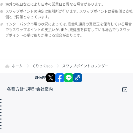
※
海外の祝日などにより日本の営業日と異なる場合があります。
※
スワップポイントの決定は取引所が行います。スワップポイントは受取側と支払
側とで同額となっています。
※
インターバンク市場の状況によっては、高金利通貨の買建玉を保有している場合
でもスワップポイントの支払いが、また、売建玉を保有している場合でもスワッ
プポイントの受け取りが生じる場合があります。
ホーム
くりっく365
スワップポイントカレンダー
X
facebook
LINE
リンクをコピー
SHARE
各種方針・規程・会社案内
取引規程・約款
サイトマップ
その他のご案内
個人情報保護方針
最良執行方針
サイトのご利用について
ディスクレイマー
信託保全
リスク説明
会社案内