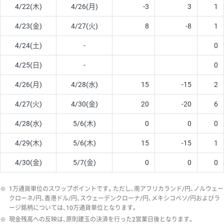
4/22(木)
4/26(月)
-3
3
1
4/23(金)
4/27(火)
8
-8
1
4/24(土)
-
0
4/25(日)
-
0
4/26(月)
4/28(水)
15
-15
2
4/27(火)
4/30(金)
20
-20
6
4/28(水)
5/6(木)
0
0
0
4/29(木)
5/6(木)
15
-15
1
4/30(金)
5/7(金)
0
0
0
※
1万通貨単位のスワップポイントです。ただし、南アフリカランド/円、ノルウェー
クローネ/円、香港ドル/円、スウェーデンクローナ/円、メキシコペソ/円およびラ
ージ銘柄については、10万通貨単位となります。
※
現金残高への反映は、原則建玉の決済を行った2営業日後となります。