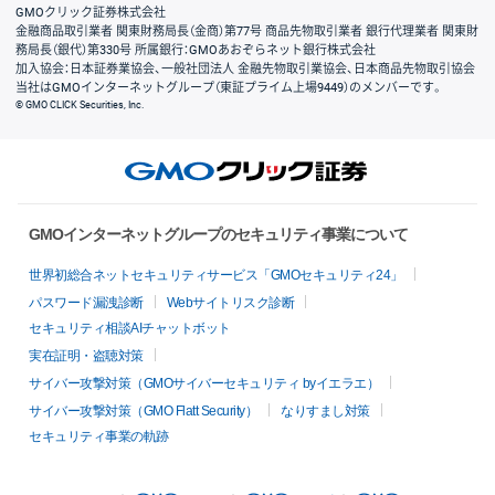
GMOクリック証券株式会社
金融商品取引業者 関東財務局長（金商）第77号 商品先物取引業者 銀行代理業者 関東財
務局長（銀代）第330号 所属銀行：GMOあおぞらネット銀行株式会社
加入協会：日本証券業協会、一般社団法人 金融先物取引業協会、日本商品先物取引協会
当社はGMOインターネットグループ（東証プライム上場9449）のメンバーです。
© GMO CLICK Securities, Inc.
GMOインターネットグループのセキュリティ事業について
世界初総合ネットセキュリティサービス「GMOセキュリティ24」
パスワード漏洩診断
Webサイトリスク診断
セキュリティ相談AIチャットボット
実在証明・盗聴対策
サイバー攻撃対策（GMOサイバーセキュリティ byイエラエ）
サイバー攻撃対策（GMO Flatt Security）
なりすまし対策
セキュリティ事業の軌跡