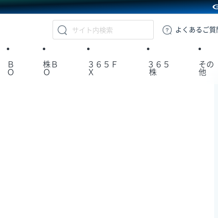
GMOクリック証券
よくある
ご質
Ｂ
株Ｂ
３６５Ｆ
３６５
その
Ｏ
Ｏ
Ｘ
株
他