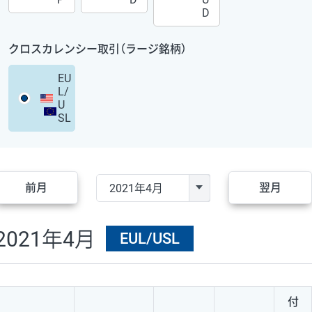
D
クロスカレンシー取引（ラージ銘柄）
EU
L/
U
SL
前月
翌月
2021年4月
EUL/USL
付