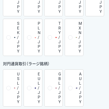
J
J
J
J
J
P
P
P
P
P
Y
Y
Y
Y
Y
S
P
T
M
E
L
R
X
K
N
Y
N
/
/
/
/
J
J
J
J
P
P
P
P
Y
Y
Y
Y
対円通貨取引（ラージ銘柄）
U
E
G
A
S
U
B
U
L
L
L
L
/
/
/
/
J
J
J
J
P
P
P
P
Y
Y
Y
Y