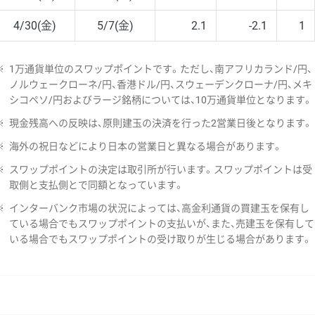
4/30(金)
5/7(金)
2.1
-2.1
1
※
1万通貨単位のスワップポイントです。ただし、南アフリカランド/円、
ノルウェークローネ/円、香港ドル/円、スウェーデンクローナ/円、メキ
シコペソ/円およびラージ銘柄については、10万通貨単位となります。
※
現金残高への反映は、原則建玉の決済を行った2営業日後となります。
※
海外の祝日などにより日本の営業日と異なる場合があります。
※
スワップポイントの決定は取引所が行います。スワップポイントは受
取側と支払側とで同額となっています。
※
インターバンク市場の状況によっては、高金利通貨の買建玉を保有し
ている場合でもスワップポイントの支払いが、また、売建玉を保有して
いる場合でもスワップポイントの受け取りが生じる場合があります。