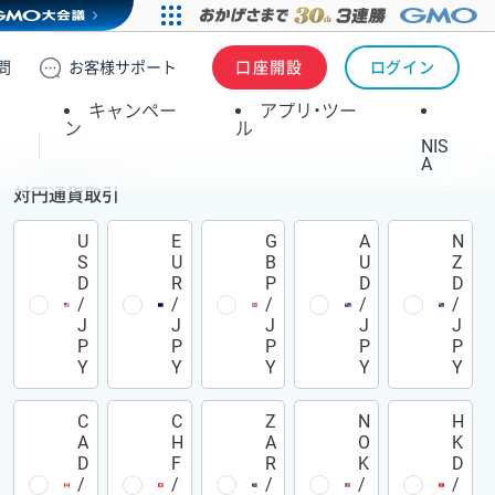
問
お客様
サポート
口座開設
ログイン
キャンペー
アプリ・ツー
ン
ル
NIS
A
対円通貨取引
U
E
G
A
N
S
U
B
U
Z
D
R
P
D
D
/
/
/
/
/
J
J
J
J
J
P
P
P
P
P
Y
Y
Y
Y
Y
C
C
Z
N
H
A
H
A
O
K
D
F
R
K
D
/
/
/
/
/