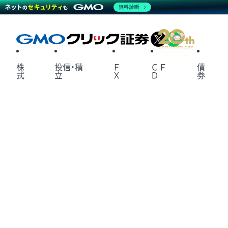
無料診断
X
LINE
株
投信・積
Ｆ
ＣＦ
債
式
立
Ｘ
Ｄ
券