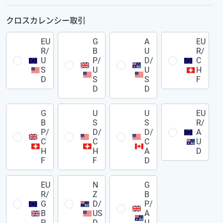
クロスカレンシー取引
EU
G
A
EU
R/
B
U
R/
U
P/
D/
C
S
U
U
H
D
S
S
F
D
D
G
U
U
EU
B
S
S
R/
P/
D/
D/
A
C
C
C
U
H
H
A
D
F
F
D
EU
N
G
R/
Z
B
G
D/
P/
B
US
A
P
D
U