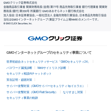
GMOクリック証券株式会社
金融商品取引業者 関東財務局長（金商）第77号 商品先物取引業者 銀行代理業者 関東財
務局長（銀代）第330号 所属銀行：GMOあおぞらネット銀行株式会社
加入協会：日本証券業協会、一般社団法人 金融先物取引業協会、日本商品先物取引協会
当社はGMOインターネットグループ（東証プライム上場9449）のメンバーです。
© GMO CLICK Securities, Inc.
GMOインターネットグループのセキュリティ事業について
世界初総合ネットセキュリティサービス「GMOセキュリティ24」
パスワード漏洩診断
Webサイトリスク診断
セキュリティ相談AIチャットボット
実在証明・盗聴対策
サイバー攻撃対策（GMOサイバーセキュリティ byイエラエ）
サイバー攻撃対策（GMO Flatt Security）
なりすまし対策
セキュリティ事業の軌跡