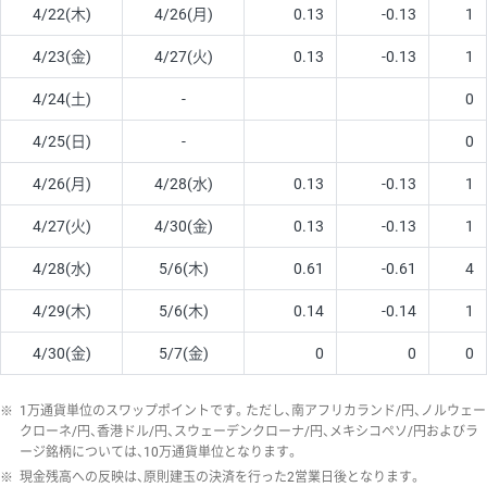
4/22(木)
4/26(月)
0.13
-0.13
1
4/23(金)
4/27(火)
0.13
-0.13
1
4/24(土)
-
0
4/25(日)
-
0
4/26(月)
4/28(水)
0.13
-0.13
1
4/27(火)
4/30(金)
0.13
-0.13
1
4/28(水)
5/6(木)
0.61
-0.61
4
4/29(木)
5/6(木)
0.14
-0.14
1
4/30(金)
5/7(金)
0
0
0
※
1万通貨単位のスワップポイントです。ただし、南アフリカランド/円、ノルウェー
クローネ/円、香港ドル/円、スウェーデンクローナ/円、メキシコペソ/円およびラ
ージ銘柄については、10万通貨単位となります。
※
現金残高への反映は、原則建玉の決済を行った2営業日後となります。