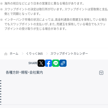
※
海外の祝日などにより日本の営業日と異なる場合があります。
※
スワップポイントの決定は取引所が行います。スワップポイントは受取側と支払
側とで同額となっています。
※
インターバンク市場の状況によっては、高金利通貨の買建玉を保有している場合
でもスワップポイントの支払いが、また、売建玉を保有している場合でもスワッ
プポイントの受け取りが生じる場合があります。
ホーム
くりっく365
スワップポイントカレンダー
X
facebook
LINE
リンクをコピー
SHARE
各種方針・規程・会社案内
取引規程・約款
サイトマップ
その他のご案内
個人情報保護方針
最良執行方針
サイトのご利用について
ディスクレイマー
信託保全
リスク説明
会社案内