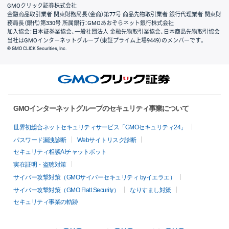
GMOクリック証券株式会社
金融商品取引業者 関東財務局長（金商）第77号 商品先物取引業者 銀行代理業者 関東財
務局長（銀代）第330号 所属銀行：GMOあおぞらネット銀行株式会社
加入協会：日本証券業協会、一般社団法人 金融先物取引業協会、日本商品先物取引協会
当社はGMOインターネットグループ（東証プライム上場9449）のメンバーです。
© GMO CLICK Securities, Inc.
GMOインターネットグループのセキュリティ事業について
世界初総合ネットセキュリティサービス「GMOセキュリティ24」
パスワード漏洩診断
Webサイトリスク診断
セキュリティ相談AIチャットボット
実在証明・盗聴対策
サイバー攻撃対策（GMOサイバーセキュリティ byイエラエ）
サイバー攻撃対策（GMO Flatt Security）
なりすまし対策
セキュリティ事業の軌跡