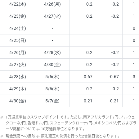
4/22(木)
4/26(月)
0.2
-0.2
1
4/23(金)
4/27(火)
0.2
-0.2
1
4/24(土)
-
0
4/25(日)
-
0
4/26(月)
4/28(水)
0.2
-0.2
1
4/27(火)
4/30(金)
0.2
-0.2
1
4/28(水)
5/6(木)
0.67
-0.67
3
4/29(木)
5/6(木)
0.2
-0.2
1
4/30(金)
5/7(金)
0.21
-0.21
1
※
1万通貨単位のスワップポイントです。ただし、南アフリカランド/円、ノルウェー
クローネ/円、香港ドル/円、スウェーデンクローナ/円、メキシコペソ/円およびラ
ージ銘柄については、10万通貨単位となります。
※
現金残高への反映は、原則建玉の決済を行った2営業日後となります。