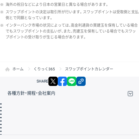
※
海外の祝日などにより日本の営業日と異なる場合があります。
※
スワップポイントの決定は取引所が行います。スワップポイントは受取側と支払
側とで同額となっています。
※
インターバンク市場の状況によっては、高金利通貨の買建玉を保有している場合
でもスワップポイントの支払いが、また、売建玉を保有している場合でもスワッ
プポイントの受け取りが生じる場合があります。
ホーム
くりっく365
スワップポイントカレンダー
X
facebook
LINE
リンクをコピー
SHARE
各種方針・規程・会社案内
取引規程・約款
サイトマップ
その他のご案内
個人情報保護方針
最良執行方針
サイトのご利用について
ディスクレイマー
信託保全
リスク説明
会社案内