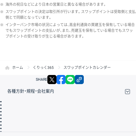
※
海外の祝日などにより日本の営業日と異なる場合があります。
※
スワップポイントの決定は取引所が行います。スワップポイントは受取側と支払
側とで同額となっています。
※
インターバンク市場の状況によっては、高金利通貨の買建玉を保有している場合
でもスワップポイントの支払いが、また、売建玉を保有している場合でもスワッ
プポイントの受け取りが生じる場合があります。
ホーム
くりっく365
スワップポイントカレンダー
X
facebook
LINE
リンクをコピー
SHARE
各種方針・規程・会社案内
取引規程・約款
サイトマップ
その他のご案内
個人情報保護方針
最良執行方針
サイトのご利用について
ディスクレイマー
信託保全
リスク説明
会社案内