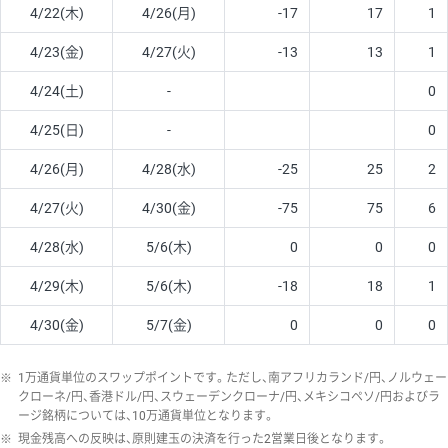
4/22(木)
4/26(月)
-17
17
1
4/23(金)
4/27(火)
-13
13
1
4/24(土)
-
0
4/25(日)
-
0
4/26(月)
4/28(水)
-25
25
2
4/27(火)
4/30(金)
-75
75
6
4/28(水)
5/6(木)
0
0
0
4/29(木)
5/6(木)
-18
18
1
4/30(金)
5/7(金)
0
0
0
※
1万通貨単位のスワップポイントです。ただし、南アフリカランド/円、ノルウェー
クローネ/円、香港ドル/円、スウェーデンクローナ/円、メキシコペソ/円およびラ
ージ銘柄については、10万通貨単位となります。
※
現金残高への反映は、原則建玉の決済を行った2営業日後となります。