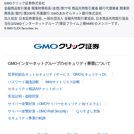
GMOクリック証券株式会社
金融商品取引業者 関東財務局長（金商）第77号 商品先物取引業者 銀行代理業者 関東財
務局長（銀代）第330号 所属銀行：GMOあおぞらネット銀行株式会社
加入協会：日本証券業協会、一般社団法人 金融先物取引業協会、日本商品先物取引協会
当社はGMOインターネットグループ（東証プライム上場9449）のメンバーです。
© GMO CLICK Securities, Inc.
GMOインターネットグループのセキュリティ事業について
世界初総合ネットセキュリティサービス「GMOセキュリティ24」
パスワード漏洩診断
Webサイトリスク診断
セキュリティ相談AIチャットボット
実在証明・盗聴対策
サイバー攻撃対策（GMOサイバーセキュリティ byイエラエ）
サイバー攻撃対策（GMO Flatt Security）
なりすまし対策
セキュリティ事業の軌跡