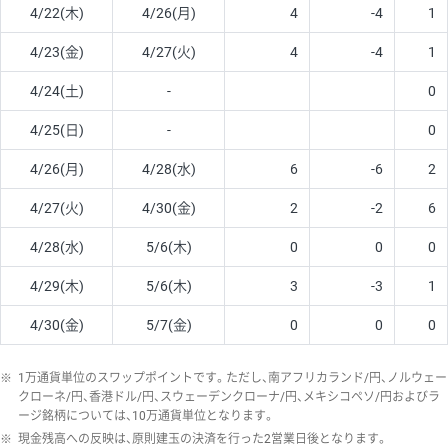
4/22(木)
4/26(月)
4
-4
1
4/23(金)
4/27(火)
4
-4
1
4/24(土)
-
0
4/25(日)
-
0
4/26(月)
4/28(水)
6
-6
2
4/27(火)
4/30(金)
2
-2
6
4/28(水)
5/6(木)
0
0
0
4/29(木)
5/6(木)
3
-3
1
4/30(金)
5/7(金)
0
0
0
※
1万通貨単位のスワップポイントです。ただし、南アフリカランド/円、ノルウェー
クローネ/円、香港ドル/円、スウェーデンクローナ/円、メキシコペソ/円およびラ
ージ銘柄については、10万通貨単位となります。
※
現金残高への反映は、原則建玉の決済を行った2営業日後となります。