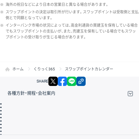
※
海外の祝日などにより日本の営業日と異なる場合があります。
※
スワップポイントの決定は取引所が行います。スワップポイントは受取側と支払
側とで同額となっています。
※
インターバンク市場の状況によっては、高金利通貨の買建玉を保有している場合
でもスワップポイントの支払いが、また、売建玉を保有している場合でもスワッ
プポイントの受け取りが生じる場合があります。
ホーム
くりっく365
スワップポイントカレンダー
X
facebook
LINE
リンクをコピー
SHARE
各種方針・規程・会社案内
取引規程・約款
サイトマップ
その他のご案内
個人情報保護方針
最良執行方針
サイトのご利用について
ディスクレイマー
信託保全
リスク説明
会社案内