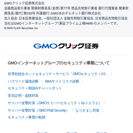
GMOクリック証券株式会社
金融商品取引業者 関東財務局長（金商）第77号 商品先物取引業者 銀行代理業者 関東財
務局長（銀代）第330号 所属銀行：GMOあおぞらネット銀行株式会社
加入協会：日本証券業協会、一般社団法人 金融先物取引業協会、日本商品先物取引協会
当社はGMOインターネットグループ（東証プライム上場9449）のメンバーです。
© GMO CLICK Securities, Inc.
GMOインターネットグループのセキュリティ事業について
世界初総合ネットセキュリティサービス「GMOセキュリティ24」
パスワード漏洩診断
Webサイトリスク診断
セキュリティ相談AIチャットボット
実在証明・盗聴対策
サイバー攻撃対策（GMOサイバーセキュリティ byイエラエ）
サイバー攻撃対策（GMO Flatt Security）
なりすまし対策
セキュリティ事業の軌跡