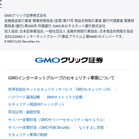
信託保全
リスク説明
会社案内
GMOクリック証券株式会社
金融商品取引業者 関東財務局長（金商）第77号 商品先物取引業者 銀行代理業者 関東財
務局長（銀代）第330号 所属銀行：GMOあおぞらネット銀行株式会社
加入協会：日本証券業協会、一般社団法人 金融先物取引業協会、日本商品先物取引協会
当社はGMOインターネットグループ（東証プライム上場9449）のメンバーです。
© GMO CLICK Securities, Inc.
GMOインターネットグループのセキュリティ事業について
世界初総合ネットセキュリティサービス「GMOセキュリティ24」
パスワード漏洩診断
Webサイトリスク診断
セキュリティ相談AIチャットボット
実在証明・盗聴対策
サイバー攻撃対策（GMOサイバーセキュリティ byイエラエ）
サイバー攻撃対策（GMO Flatt Security）
なりすまし対策
セキュリティ事業の軌跡