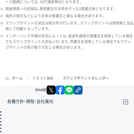
ージ銘柄については、10万通貨単位となります。
※
現金残高への反映は、原則建玉の決済を行った2営業日後となります。
※
海外の祝日などにより日本の営業日と異なる場合があります。
※
スワップポイントの決定は取引所が行います。スワップポイントは受取側と支払
側とで同額となっています。
※
インターバンク市場の状況によっては、高金利通貨の買建玉を保有している場合
でもスワップポイントの支払いが、また、売建玉を保有している場合でもスワッ
プポイントの受け取りが生じる場合があります。
ホーム
くりっく365
スワップポイントカレンダー
X
facebook
LINE
リンクをコピー
SHARE
各種方針・規程・会社案内
取引規程・約款
サイトマップ
その他のご案内
個人情報保護方針
最良執行方針
サイトのご利用について
ディスクレイマー