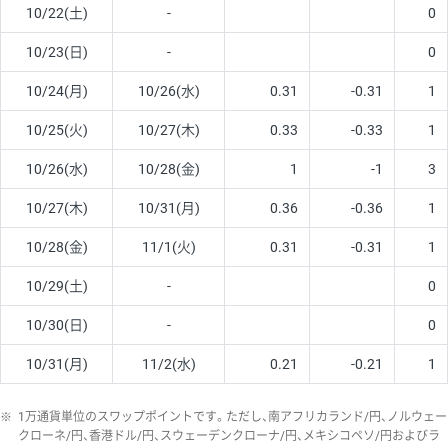
10/22(土)
-
0
10/23(日)
-
0
10/24(月)
10/26(水)
0.31
-0.31
1
10/25(火)
10/27(木)
0.33
-0.33
1
10/26(水)
10/28(金)
1
-1
3
10/27(木)
10/31(月)
0.36
-0.36
1
10/28(金)
11/1(火)
0.31
-0.31
1
10/29(土)
-
0
10/30(日)
-
0
10/31(月)
11/2(水)
0.21
-0.21
1
※
1万通貨単位のスワップポイントです。ただし、南アフリカランド/円、ノルウェー
クローネ/円、香港ドル/円、スウェーデンクローナ/円、メキシコペソ/円およびラ