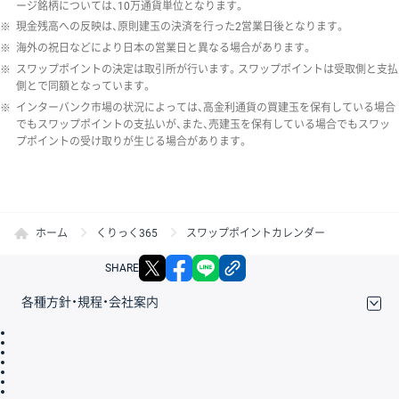
ージ銘柄については、10万通貨単位となります。
※
現金残高への反映は、原則建玉の決済を行った2営業日後となります。
※
海外の祝日などにより日本の営業日と異なる場合があります。
※
スワップポイントの決定は取引所が行います。スワップポイントは受取側と支払
側とで同額となっています。
※
インターバンク市場の状況によっては、高金利通貨の買建玉を保有している場合
でもスワップポイントの支払いが、また、売建玉を保有している場合でもスワッ
プポイントの受け取りが生じる場合があります。
ホーム
くりっく365
スワップポイントカレンダー
X
facebook
LINE
リンクをコピー
SHARE
各種方針・規程・会社案内
取引規程・約款
サイトマップ
その他のご案内
個人情報保護方針
最良執行方針
サイトのご利用について
ディスクレイマー