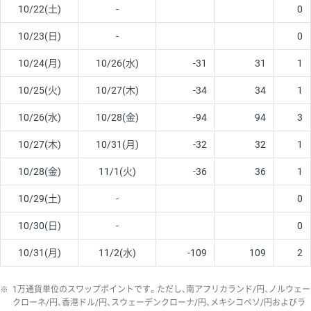
10/22(土)
-
0
10/23(日)
-
0
10/24(月)
10/26(水)
-31
31
1
10/25(火)
10/27(木)
-34
34
1
10/26(水)
10/28(金)
-94
94
3
10/27(木)
10/31(月)
-32
32
1
10/28(金)
11/1(火)
-36
36
1
10/29(土)
-
0
10/30(日)
-
0
10/31(月)
11/2(水)
-109
109
2
※
1万通貨単位のスワップポイントです。ただし、南アフリカランド/円、ノルウェー
クローネ/円、香港ドル/円、スウェーデンクローナ/円、メキシコペソ/円およびラ