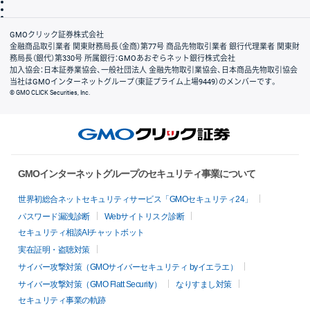
信託保全
リスク説明
会社案内
GMOクリック証券株式会社
金融商品取引業者 関東財務局長（金商）第77号 商品先物取引業者 銀行代理業者 関東財
務局長（銀代）第330号 所属銀行：GMOあおぞらネット銀行株式会社
加入協会：日本証券業協会、一般社団法人 金融先物取引業協会、日本商品先物取引協会
当社はGMOインターネットグループ（東証プライム上場9449）のメンバーです。
© GMO CLICK Securities, Inc.
GMOインターネットグループのセキュリティ事業について
世界初総合ネットセキュリティサービス「GMOセキュリティ24」
パスワード漏洩診断
Webサイトリスク診断
セキュリティ相談AIチャットボット
実在証明・盗聴対策
サイバー攻撃対策（GMOサイバーセキュリティ byイエラエ）
サイバー攻撃対策（GMO Flatt Security）
なりすまし対策
セキュリティ事業の軌跡