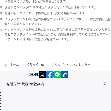
ージ銘柄については、10万通貨単位となります。
※
現金残高への反映は、原則建玉の決済を行った2営業日後となります。
※
海外の祝日などにより日本の営業日と異なる場合があります。
※
スワップポイントの決定は取引所が行います。スワップポイントは受取側と支払
側とで同額となっています。
※
インターバンク市場の状況によっては、高金利通貨の買建玉を保有している場合
でもスワップポイントの支払いが、また、売建玉を保有している場合でもスワッ
プポイントの受け取りが生じる場合があります。
ホーム
くりっく365
スワップポイントカレンダー
X
facebook
LINE
リンクをコピー
SHARE
各種方針・規程・会社案内
取引規程・約款
サイトマップ
その他のご案内
個人情報保護方針
最良執行方針
サイトのご利用について
ディスクレイマー