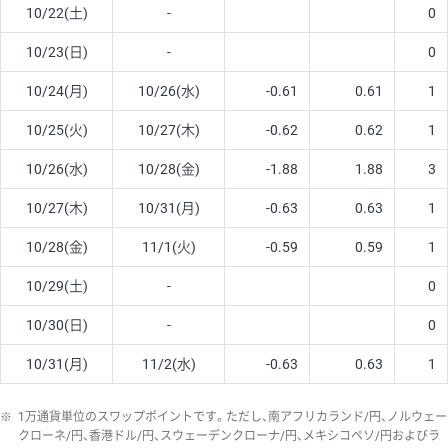
10/22(土)
-
0
10/23(日)
-
0
10/24(月)
10/26(水)
-0.61
0.61
1
10/25(火)
10/27(木)
-0.62
0.62
1
10/26(水)
10/28(金)
-1.88
1.88
3
10/27(木)
10/31(月)
-0.63
0.63
1
10/28(金)
11/1(火)
-0.59
0.59
1
10/29(土)
-
0
10/30(日)
-
0
10/31(月)
11/2(水)
-0.63
0.63
1
※
1万通貨単位のスワップポイントです。ただし、南アフリカランド/円、ノルウェー
クローネ/円、香港ドル/円、スウェーデンクローナ/円、メキシコペソ/円およびラ