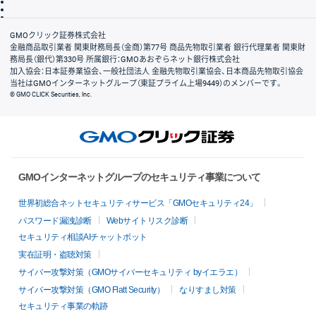
信託保全
リスク説明
会社案内
GMOクリック証券株式会社
金融商品取引業者 関東財務局長（金商）第77号 商品先物取引業者 銀行代理業者 関東財
務局長（銀代）第330号 所属銀行：GMOあおぞらネット銀行株式会社
加入協会：日本証券業協会、一般社団法人 金融先物取引業協会、日本商品先物取引協会
当社はGMOインターネットグループ（東証プライム上場9449）のメンバーです。
© GMO CLICK Securities, Inc.
GMOインターネットグループのセキュリティ事業について
世界初総合ネットセキュリティサービス「GMOセキュリティ24」
パスワード漏洩診断
Webサイトリスク診断
セキュリティ相談AIチャットボット
実在証明・盗聴対策
サイバー攻撃対策（GMOサイバーセキュリティ byイエラエ）
サイバー攻撃対策（GMO Flatt Security）
なりすまし対策
セキュリティ事業の軌跡