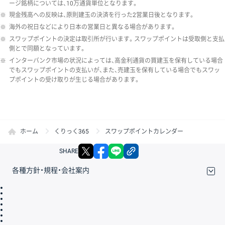
ージ銘柄については、10万通貨単位となります。
※
現金残高への反映は、原則建玉の決済を行った2営業日後となります。
※
海外の祝日などにより日本の営業日と異なる場合があります。
※
スワップポイントの決定は取引所が行います。スワップポイントは受取側と支払
側とで同額となっています。
※
インターバンク市場の状況によっては、高金利通貨の買建玉を保有している場合
でもスワップポイントの支払いが、また、売建玉を保有している場合でもスワッ
プポイントの受け取りが生じる場合があります。
ホーム
くりっく365
スワップポイントカレンダー
X
facebook
LINE
リンクをコピー
SHARE
各種方針・規程・会社案内
取引規程・約款
サイトマップ
その他のご案内
個人情報保護方針
最良執行方針
サイトのご利用について
ディスクレイマー