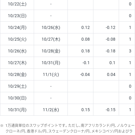
10/22(土)
-
0
10/23(日)
-
0
10/24(月)
10/26(水)
0.12
-0.12
1
10/25(火)
10/27(木)
0.08
-0.08
1
10/26(水)
10/28(金)
0.18
-0.18
3
10/27(木)
10/31(月)
-0.1
0.1
1
10/28(金)
11/1(火)
-0.04
0.04
1
10/29(土)
-
0
10/30(日)
-
0
10/31(月)
11/2(水)
0.15
-0.15
1
※
1万通貨単位のスワップポイントです。ただし、南アフリカランド/円、ノルウェー
クローネ/円、香港ドル/円、スウェーデンクローナ/円、メキシコペソ/円およびラ