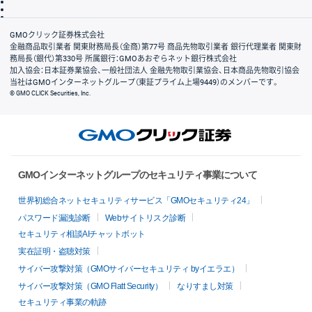
信託保全
リスク説明
会社案内
GMOクリック証券株式会社
金融商品取引業者 関東財務局長（金商）第77号 商品先物取引業者 銀行代理業者 関東財
務局長（銀代）第330号 所属銀行：GMOあおぞらネット銀行株式会社
加入協会：日本証券業協会、一般社団法人 金融先物取引業協会、日本商品先物取引協会
当社はGMOインターネットグループ（東証プライム上場9449）のメンバーです。
© GMO CLICK Securities, Inc.
GMOインターネットグループのセキュリティ事業について
世界初総合ネットセキュリティサービス「GMOセキュリティ24」
パスワード漏洩診断
Webサイトリスク診断
セキュリティ相談AIチャットボット
実在証明・盗聴対策
サイバー攻撃対策（GMOサイバーセキュリティ byイエラエ）
サイバー攻撃対策（GMO Flatt Security）
なりすまし対策
セキュリティ事業の軌跡