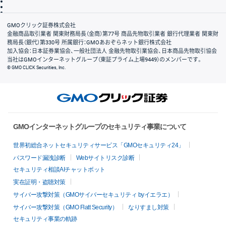
信託保全
リスク説明
会社案内
GMOクリック証券株式会社
金融商品取引業者 関東財務局長（金商）第77号 商品先物取引業者 銀行代理業者 関東財
務局長（銀代）第330号 所属銀行：GMOあおぞらネット銀行株式会社
加入協会：日本証券業協会、一般社団法人 金融先物取引業協会、日本商品先物取引協会
当社はGMOインターネットグループ（東証プライム上場9449）のメンバーです。
© GMO CLICK Securities, Inc.
GMOインターネットグループのセキュリティ事業について
世界初総合ネットセキュリティサービス「GMOセキュリティ24」
パスワード漏洩診断
Webサイトリスク診断
セキュリティ相談AIチャットボット
実在証明・盗聴対策
サイバー攻撃対策（GMOサイバーセキュリティ byイエラエ）
サイバー攻撃対策（GMO Flatt Security）
なりすまし対策
セキュリティ事業の軌跡