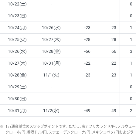
10/22(土)
-
0
10/23(日)
-
0
10/24(月)
10/26(水)
-23
23
1
10/25(火)
10/27(木)
-28
28
1
10/26(水)
10/28(金)
-66
66
3
10/27(木)
10/31(月)
-22
22
1
10/28(金)
11/1(火)
-23
23
1
10/29(土)
-
0
10/30(日)
-
0
10/31(月)
11/2(水)
-49
49
2
※
1万通貨単位のスワップポイントです。ただし、南アフリカランド/円、ノルウェー
クローネ/円、香港ドル/円、スウェーデンクローナ/円、メキシコペソ/円およびラ