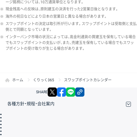
ージ銘柄については、10万通貨単位となります。
※
現金残高への反映は、原則建玉の決済を行った2営業日後となります。
※
海外の祝日などにより日本の営業日と異なる場合があります。
※
スワップポイントの決定は取引所が行います。スワップポイントは受取側と支払
側とで同額となっています。
※
インターバンク市場の状況によっては、高金利通貨の買建玉を保有している場合
でもスワップポイントの支払いが、また、売建玉を保有している場合でもスワッ
プポイントの受け取りが生じる場合があります。
ホーム
くりっく365
スワップポイントカレンダー
X
facebook
LINE
リンクをコピー
SHARE
各種方針・規程・会社案内
取引規程・約款
サイトマップ
その他のご案内
個人情報保護方針
最良執行方針
サイトのご利用について
ディスクレイマー